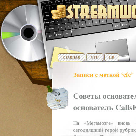
ГЛАВНАЯ
GTD
HR
Записи с меткой ‘cfc’
Советы основате
09
Апр
основатель CallsF
2015
На «Мегамозге» вновь «
сегодняшний герой рубрики