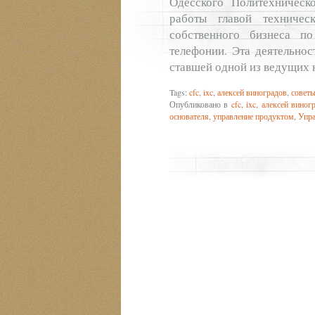
Одесского Политехническо
работы главой техничес
собственного бизнеса п
телефонии. Эта деятельнос
ставшей одной из ведущих 
Tags:
cfc
,
ixc
,
алексей виноградов
,
советы
Опубликовано в
cfc
,
ixc
,
алексей виног
основателя
,
управление продуктом
,
Упра