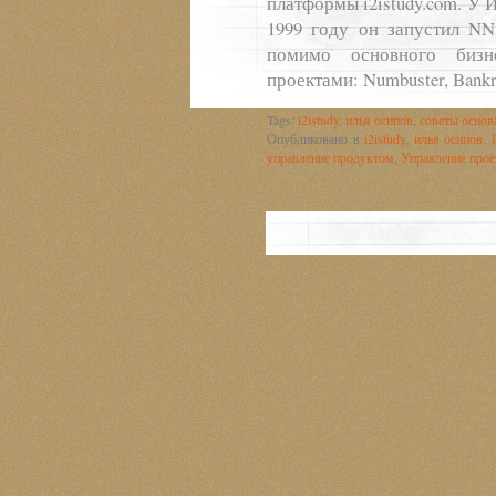
платформы i2istudy.com. У 
1999 году он запустил NN
помимо основного бизн
проектами: Numbuster, Bankr
Tags:
i2istudy
,
илья осипов
,
советы основ
Опубликовано в
i2istudy
,
илья осипов
,
управление продуктом
,
Управление про