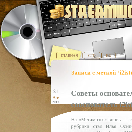
ГЛАВНАЯ
GTD
HR
Записи с меткой ‘i2ist
Советы основате
21
Апр
сооснователь i2i
2015
На «Мегамозге» вновь — «С
рубрики стал Илья Осип