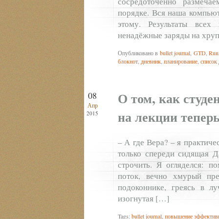
сосредоточенно размеча
порядке. Вся наша компьют
этому. Результаты всех
ненадёжные заряды на хруп
Опубликовано в
bullet journal
,
GTD
,
Runn
блокнот
,
дневник
,
планирование
,
список 
О том, как студе
08
Апр
на лекции тепер
2015
– А где Вера? – я практич
только спереди сидящая Да
строчить. Я огляделся: п
поток, вечно хмурый пре
подоконнике, греясь в лу
изогнутая […]
Tags:
bullet journal
,
повышение эффектив