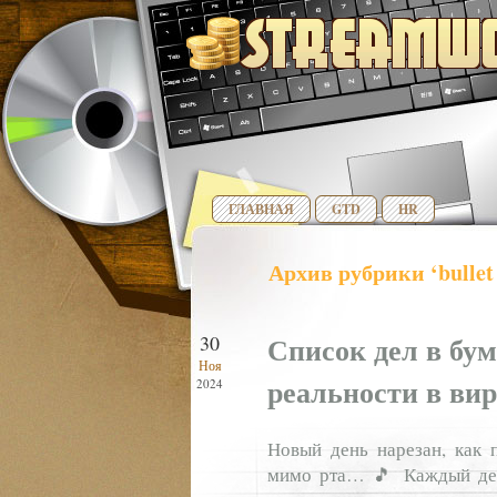
ГЛАВНАЯ
GTD
HR
Архив рубрики ‘bullet 
Список дел в бу
30
Ноя
реальности в ви
2024
Новый день нарезан, как 
мимо рта… 🎵 Каждый ден