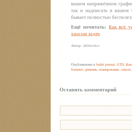
вашем напряжённом график
так и надписать в вашем 
бывает полностью бесполез
Ещё почитать:
Как всё у
хаосом задач
Автор: AKlimenkov
Опубликовано в
bullet journal
,
GTD
,
Runn
блокнот
,
дневник
,
планирование
,
список 
Оставить комментарий