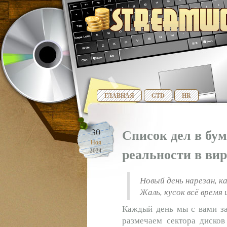
ГЛАВНАЯ
GTD
HR
Список дел в бу
30
Ноя
реальности в ви
2024
Новый день нарезан, к
Жаль, кусок всё время
Каждый день мы с вами за
размечаем сектора диско