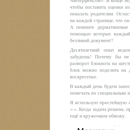
«интерфейсом»! В конце не
чтобы поставить оценки и
показать родителям. Осча
на каждой странице, что о
А помните дерматиновые 
помощью которых каждый 
безликий документ?
Десятилетний опыт веде
забудешь! Почему бы не 
разворот блокнота на шес
блок можно поделить на д
воскресенье.
В каждый день будем занос
помечать их специальным з
Я использую простейшую с
«-». Когда задача решена, 
ещё и кружочком обвожу.