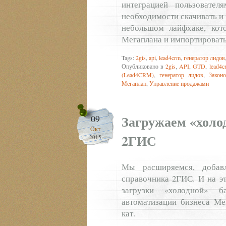
интеграцией пользовате
необходимости скачивать и
небольшом лайфхаке, кот
Мегаплана и импортировать
Tags:
2gis
,
api
,
lead4crm
,
генератор лидов
Опубликовано в
2gis
,
API
,
GTD
,
lead4c
(Lead4CRM)
,
генератор лидов
,
Законо
Мегаплан
,
Управление продажами
Загружаем «холо
09
Окт
2ГИС
2015
Мы расширяемся, добав
справочника 2ГИС. И на эт
загрузки «холодной» б
автоматизации бизнеса Ме
кат.