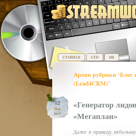
ГЛАВНАЯ
GTD
HR
Архив рубрики ‘Блог 
(Lead4CRM)’
«Генератор лидов
12
Ноя
«Мегаплан»
2015
Далее я приведу небольшу