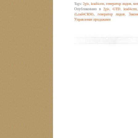
Tags:
2gis
,
lead4crm
,
генератор лидов
,
ме
Опубликовано в
2gis
,
GTD
,
lead4crm
(Lead4CRM)
,
генератор лидов
,
Закон
Управление продажами