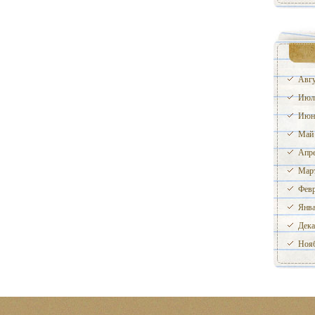
Авгу
Июл
Июн
Май
Апре
Март
Февр
Янва
Дека
Нояб