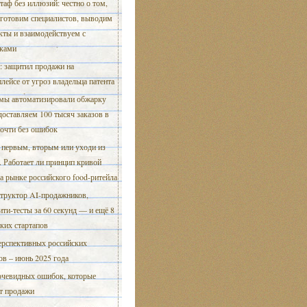
таф без иллюзий: честно о том,
 готовим специалистов, выводим
кты и взаимодействуем с
иками
: защитил продажи на
лейсе от угроз владельца патента
мы автоматизировали обжарку
доставляем 100 тысяч заказов в
почти без ошибок
 первым, вторым или уходи из
. Работает ли принцип кривой
а рынке российского food-ритейла
труктор AI-продажников,
ти-тесты за 60 секунд — и ещё 8
ких стартапов
ерспективных российских
ов – июнь 2025 года
очевидных ошибок, которые
т продажи