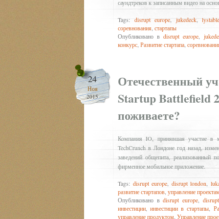
саундтреков к записанным видео на основ
Tags:
disrupt europe
,
jukedeck
,
lystabl
соревнования
,
стартапы
Опубликовано в
disrupt europe
,
jukede
конкурс
,
Развитие стартапа
,
соревновани
Отечественный уч
24
Ноя
Startup Battlefield
2015
поживаете?
Компания IO, принявшая участие в м
TechCrunch в Лондоне год назад, изме
заведений общепита, реализованный 
фирменное мобильное приложение.
Tags:
disrupt europe
,
disrupt london
,
luk
развитие стартапов
,
управление проекта
Опубликовано в
disrupt europe
,
disrup
инвестиции
,
инвестиции в стартапы
,
Ра
управление продуктом
,
Управление про