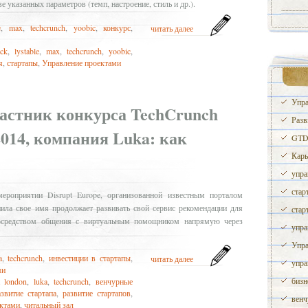
е указанных параметров (темп, настроение, стиль и др.).
e
,
max
,
techcrunch
,
yoobic
,
конкурс
,
читать далее
ck
,
lystable
,
max
,
techcrunch
,
yoobic
,
я
,
стартапы
,
Управление проектами
Упра
астник конкурса TechCrunch
Разв
 2014, компания Luka: как
GTD 
Карь
упра
стар
ероприятии Disrupt Europe, организованной известным порталом
нила свое имя продолжает развивать свой сервис рекомендации для
стар
посредством общения с виртуальным помощником напрямую через
упра
Упра
a
,
techcrunch
,
инвестиции в стартапы
,
читать далее
упра
ми
бизн
t london
,
luka
,
techcrunch
,
венчурные
звитие стартапа
,
развитие стартапов
,
венч
ектами
,
читальный зал