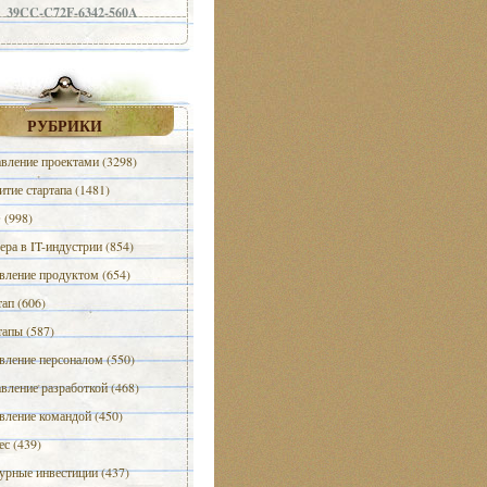
39CC-C72F-6342-560A
РУБРИКИ
вление проектами (3298)
итие стартапа (1481)
(998)
ера в IT-индустрии (854)
вление продуктом (654)
тап (606)
тапы (587)
вление персоналом (550)
вление разработкой (468)
вление командой (450)
ес (439)
урные инвестиции (437)