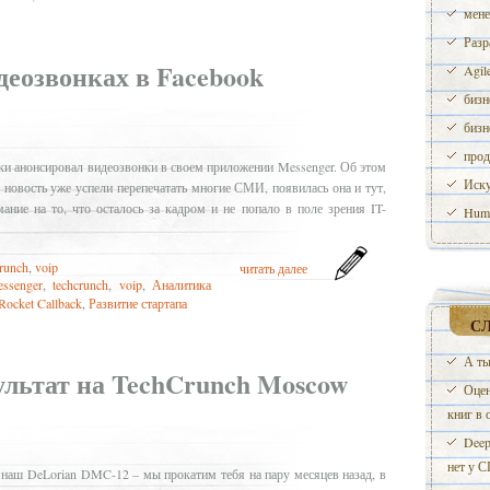
мене
Разр
деозвонках в Facebook
Agil
бизн
бизн
прод
аки анонсировал видеозвонки в своем приложении Messenger. Об этом
Иску
 новость уже успели перепечатать многие СМИ, появилась она и тут,
ание на то, что осталось за кадром и не попало в поле зрения IT-
Huma
crunch
,
voip
читать далее
essenger
,
techcrunch
,
voip
,
Аналитика
Rocket Callback
,
Развитие стартапа
С
А ты
ультат на TechCrunch Moscow
Оцен
книг в 
Deep
нет у 
 наш DeLorian DMC-12 – мы прокатим тебя на пару месяцев назад, в