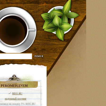
РЕКОМЕНДУЕМ
REG.RU
надежный хостинг
мокод на скидку 5% REG.RU