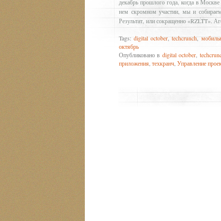
декабрь прошлого года, когда в Москв
нем скромном участии, мы и собираем
Результат, или сокращенно «RZLTT». Аг
Tags:
digital october
,
techcrunch
,
мобиль
октябрь
Опубликовано в
digital october
,
techcrun
приложения
,
техкранч
,
Управление прое