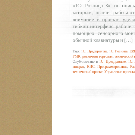
«1С: Розница 8», он опис
которым, нынче, работают
внимание в проекте уделя
гибкий интерфейс рабочег
помощью: сенсорного мони
обычной клавиатуры и […]
Tags:
1С: Предприятие
,
1С: Розница
,
ER
РМК
,
розничная торговля
,
технический 
Опубликовано в
1С: Предприятие
,
1С: 
аппарат
,
КИС
,
Программирование
,
Ра
технический проект
,
Управление проект