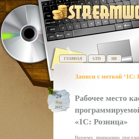
ГЛАВНАЯ
GTD
HR
Записи с меткой ‘1С: 
Рабочее место ка
29
Ноя
программируемой
2012
«1С: Розница»
Вашему вниманию предлага