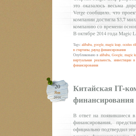
это оказалось весьма дор
Verge сообщило, что проек
компании достигла $3,7 ми
компанию со времени основа
В октябре 2014 года Magic 
Tags:
alibaba
,
google
,
magic leap
,
oculus rif
в стартапы
,
раунд финансирования
Опубликовано в
alibaba
,
Google
,
magic l
виртуальная реальность
,
инвестиции в
финансирования
Китайская IT-ко
20
Янв
финансирования 
2016
В ответ на появившиеся в
финансирования, представ
официально подтвердил этот