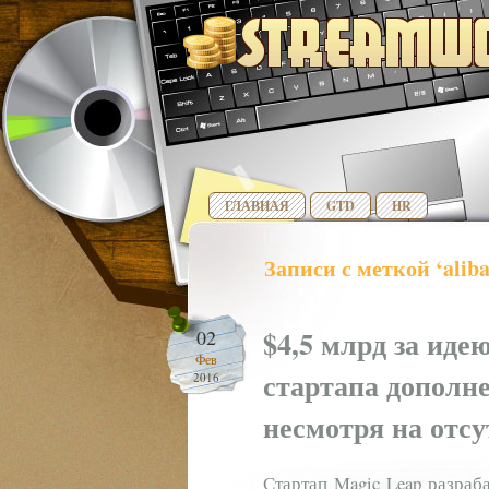
ГЛАВНАЯ
GTD
HR
Записи с меткой ‘aliba
$4,5 млрд за иде
02
Фев
стартапа дополн
2016
несмотря на отсу
Стартап Magic Leap разраб