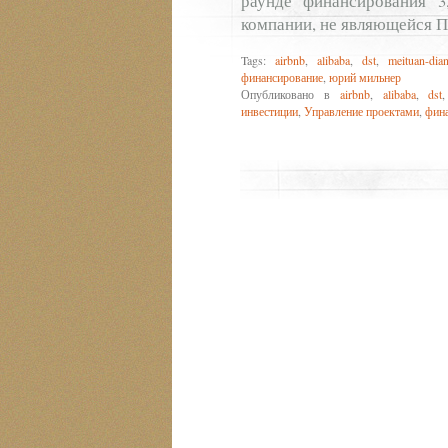
раунде финансирования 3
компании, не являющейся П
Tags:
airbnb
,
alibaba
,
dst
,
meituan-dia
финансирование
,
юрий мильнер
Опубликовано в
airbnb
,
alibaba
,
dst
инвестиции
,
Управление проектами
,
фин