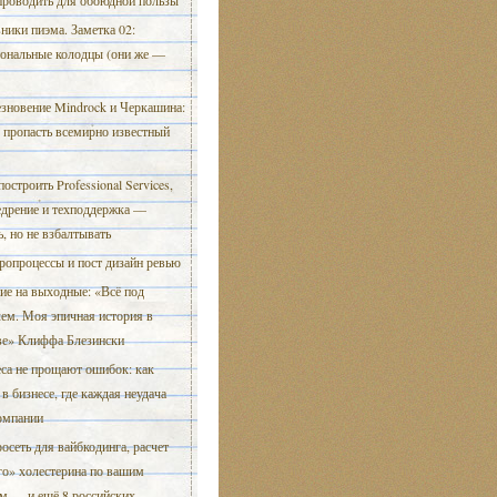
проводить для обоюдной пользы
ники пиэма. Заметка 02:
ональные колодцы (они же —
зновение Mindrock и Черкашина:
 пропасть всемирно известный
построить Professional Services,
едрение и техподдержка —
, но не взбалтывать
опроцессы и пост дизайн ревью
ие на выходные: «Всё под
ем. Моя эпичная история в
ве» Клиффа Блезински
са не прощают ошибок: как
в бизнесе, где каждая неудача
омпании
осеть для вайбкодинга, расчет
го» холестерина по вашим
м — и ещё 8 российских