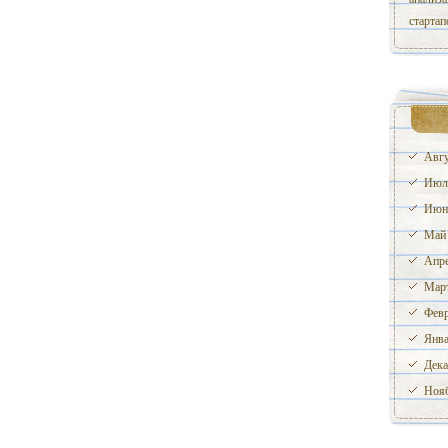
стартап
Авгу
Июл
Июн
Май
Апре
Март
Февр
Янва
Дека
Нояб