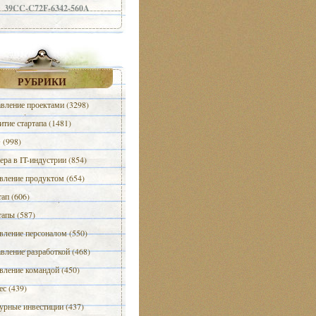
39CC-C72F-6342-560A
РУБРИКИ
вление проектами (3298)
итие стартапа (1481)
(998)
ера в IT-индустрии (854)
вление продуктом (654)
тап (606)
тапы (587)
вление персоналом (550)
вление разработкой (468)
вление командой (450)
ес (439)
урные инвестиции (437)