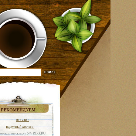
РЕКОМЕНДУЕМ
REG.RU
надежный хостинг
мокод на скидку 5% REG.RU