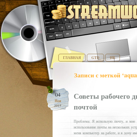
ГЛАВНАЯ
GTD
HR
Записи с меткой ‘aqua
Советы рабочего д
04
Ноя
почтой
2015
Проблема: Я использую почту, и мне 
использование почты на нескольких устр
меня компьютер на работе, и я хочу им