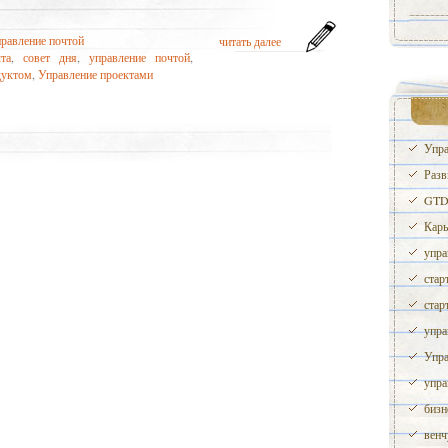
правление почтой
читать далее
та
,
совет дня
,
управление почтой
,
дуктом
,
Управление проектами
Упра
Разв
GTD 
Карь
упра
стар
стар
упра
Упра
упра
бизн
венч