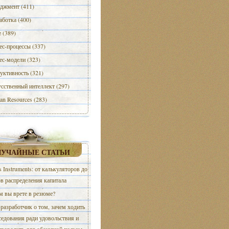
джмент (411)
аботка (400)
e (389)
ес-процессы (337)
ес-модели (323)
уктивность (321)
сственный интеллект (297)
n Resources (283)
ЛУЧАЙНЫЕ СТАТЬИ
s Instruments: от калькуляторов до
в распределения капитала
м вы врете в резюме?
-разработчик о том, зачем ходить
седования ради удовольствия и