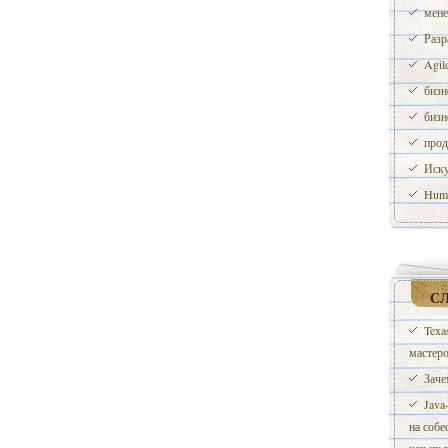
мене
Разр
Agil
бизн
бизн
прод
Иску
Huma
С
Texa
мастеро
Заче
Java
на собе