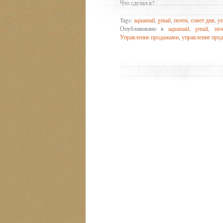
Что сделал я?
Tags:
aquamail
,
gmail
,
почта
,
совет дня
,
у
Опубликовано в
aquamail
,
gmail
,
поч
Управление продажами
,
управление про