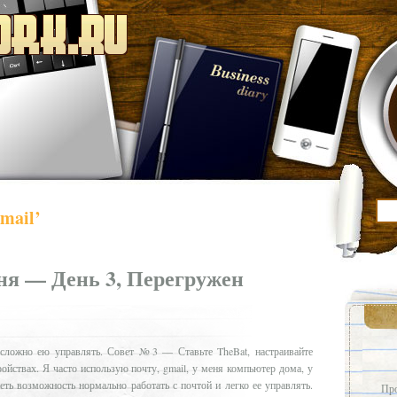
mail’
ня — День 3, Перегружен
сложно ею управлять. Совет №3 — Ставьте TheBat, настраивайте
ойствах. Я часто использую почту, gmail, у меня компьютер дома, у
еть возможность нормально работать с почтой и легко ее управлять.
Про