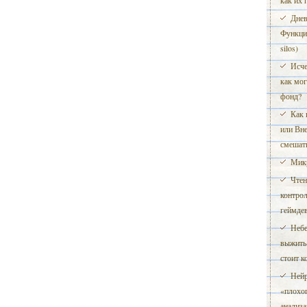
как их 
Днев
Функци
silos)
Исче
как мог
фонд?
Как 
или Вн
смешать
Микр
Чтен
контрол
геймде
Небе
выжить 
стоит к
Нейр
«плохо
анализа