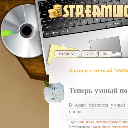
ГЛАВНАЯ
GTD
HR
Записи с меткой ‘asan
Теперь умный по
10
Апр
2013
В Asana появился умный п
проще.
Tags:
asana
,
поиск
,
таск менеджмент
,
упр
Опубликовано в
asana
,
поиск
,
таск мене