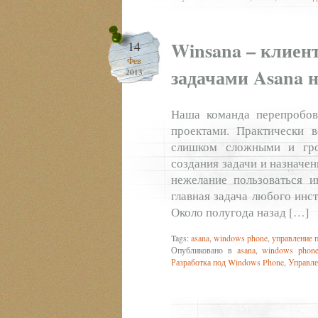
Winsana – клиен
14
Фев
задачами Asana 
2013
Наша команда перепробов
проектами. Практически 
слишком сложными и гро
создания задачи и назначе
нежелание пользоваться и
главная задача любого инст
Около полугода назад […]
Tags:
asana
,
windows phone
,
управление 
Опубликовано в
asana
,
windows phon
Разработка под Windows Phone
,
Управле