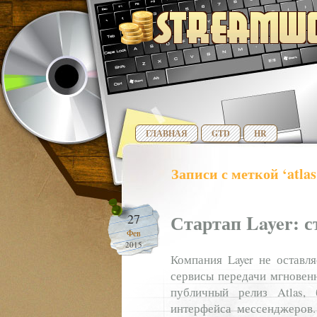
ГЛАВНАЯ
GTD
HR
Записи с меткой ‘atlas
Стартап Layer: с
27
Фев
2015
Компания Layer не оставл
сервисы передачи мгновен
публичный релиз Atlas, 
интерфейса мессенджеров