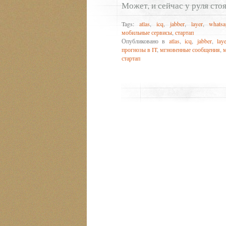
Может, и сейчас у руля сто
Tags:
atlas
,
icq
,
jabber
,
layer
,
whats
мобильные сервисы
,
стартап
Опубликовано в
atlas
,
icq
,
jabber
,
lay
прогнозы в IT
,
мгновенные сообщения
,
м
стартап