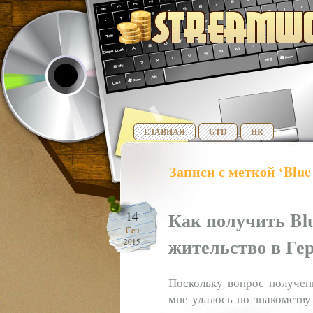
ГЛАВНАЯ
GTD
HR
Записи с меткой ‘Blue
Как получить Bl
14
Сен
жительство в Гер
2015
Поскольку вопрос получен
мне удалось по знакомству