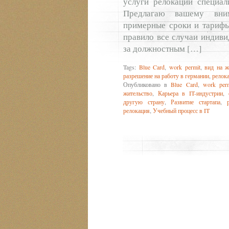
услуги релокации специа
Предлагаю вашему вн
примерные сроки и тарифы
правило все случаи индиви
за должностным […]
Tags:
Blue Card
,
work permit
,
вид на ж
разрешение на работу в германии
,
релок
Опубликовано в
Blue Card
,
work perm
жительство
,
Карьера в IT-индустрии
,
другую страну
,
Развитие стартапа
,
релокация
,
Учебный процесс в IT