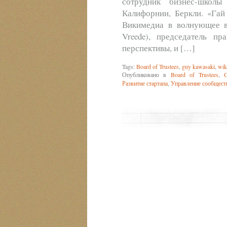
сотрудник бизнес-школы
Калифорнии, Беркли. «Гай
Викимедиа в волнующее вр
Vreede), председатель п
перспективы, и […]
Tags:
Board of Trustees
,
guy kawasaki
,
wik
Опубликовано в
Board of Trustees
,
Развитие стартапа
,
Управление сообщес