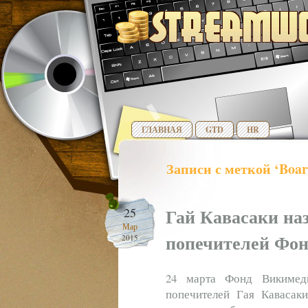
ГЛАВНАЯ
GTD
HR
Записи с меткой ‘Board
Гай Кавасаки на
25
Мар
попечителей Фо
2015
24 марта Фонд Викимед
попечителей Гая Кавасаки