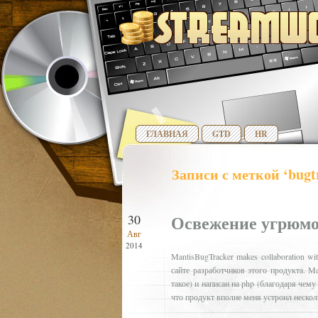
ГЛАВНАЯ
GTD
HR
Записи с меткой ‘bugt
Освежение угрюмо
30
Авг
2014
MantisBugTracker makes collaboration wit
сайте разработчиков этого продукта. M
такое) и написан на php (благодаря чему 
что продукт вполне меня устроил нескол