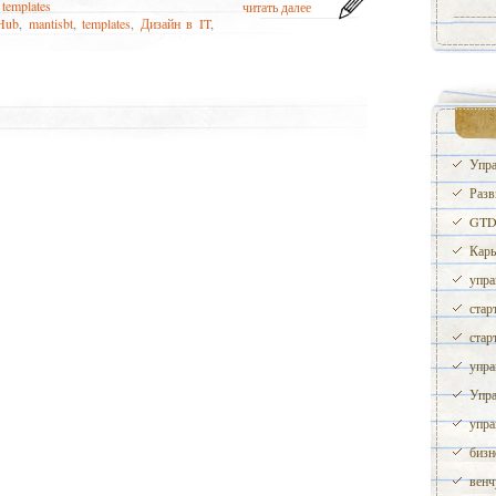
,
templates
читать далее
Hub
,
mantisbt
,
templates
,
Дизайн в IT
,
Упра
Разв
GTD 
Карь
упра
стар
стар
упра
Упра
упра
бизн
венч