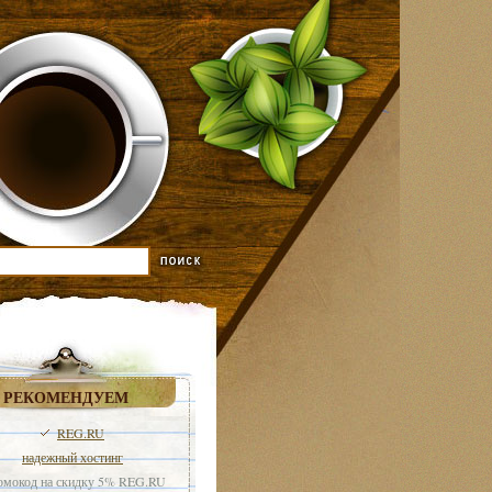
РЕКОМЕНДУЕМ
REG.RU
надежный хостинг
мокод на скидку 5% REG.RU