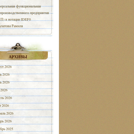
ерсальная функциональная
 производственного предприятия
) в нотации IDEF0
улатова Рамиля
АРХИВЫ
ст 2026
ь 2026
ь 2026
 2026
ль 2026
 2026
аль 2026
рь 2026
брь 2025