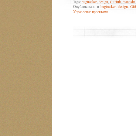
Tags:
bugtracker
,
design
,
GitHub
,
mantisbt
Опубликовано в
bugtracker
,
design
,
Git
Управление проектами