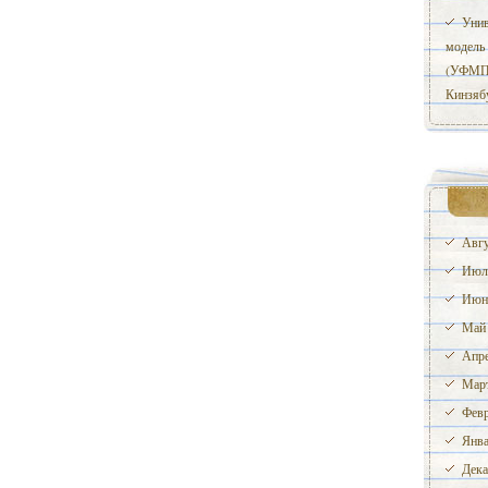
Унив
модель
(УФМПП
Кинзяб
Авгу
Июл
Июн
Май
Апре
Март
Февр
Янва
Дека