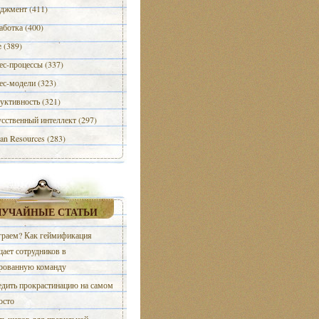
джмент (411)
аботка (400)
e (389)
ес-процессы (337)
ес-модели (323)
уктивность (321)
сственный интеллект (297)
n Resources (283)
ЛУЧАЙНЫЕ СТАТЬИ
раем? Как геймификация
ает сотрудников в
рованную команду
дить прокрастинацию на самом
осто