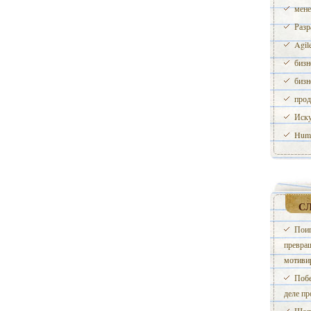
мене
Разр
Agil
бизн
бизн
прод
Иску
Huma
С
Поиг
превращ
мотиви
Побе
деле пр