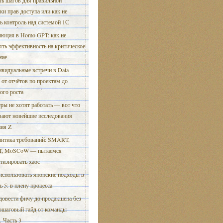
ь шагов для правильной
ки прав доступа или как не
ь контроль над системой 1С
юция в Homo GPT: как не
ть эффективность на критическое
ние
видуальные встречи в Data
: от отчётов по проектам до
ого роста
ры не хотят работать — вот что
вают новейшие исследования
ния Z
итика требований: SMART,
T, MoSCoW — пытаемся
тизировать хаос
использовать японские подходы в
ть 5: в плену процесса
довести фичу до продакшена без
пошаговый гайд от команды
. Часть 3