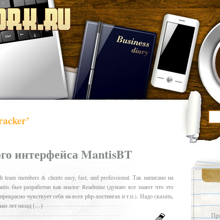
racker’
го интерфейса MantisBT
h team members & clients easy, fast, and professional. Так написано на
antis был разработан как аналог Readmine (думаю все знают что это
прекрасно чувствует себя на всех php-хостингах и т.п.). Надо сказать,
ько лет назад […]
Про