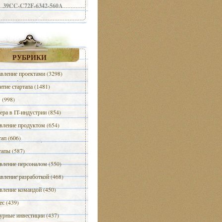
39CC-C72F-6342-560A
РУБРИКИ
вление проектами (3298)
итие стартапа (1481)
(998)
ера в IT-индустрии (854)
вление продуктом (654)
тап (606)
тапы (587)
вление персоналом (550)
вление разработкой (468)
вление командой (450)
ес (439)
урные инвестиции (437)