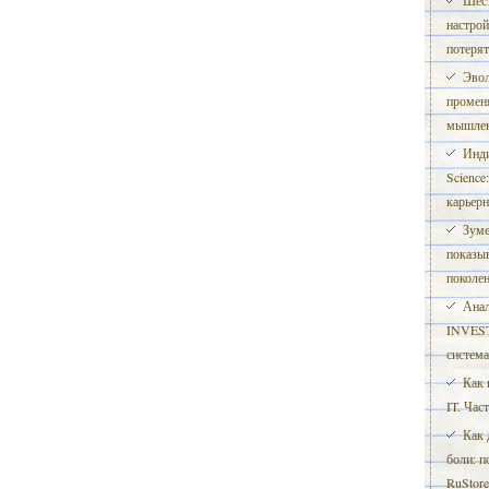
Шест
настрой
потерят
Эвол
променя
мышле
Инди
Science
карьерн
Зуме
показы
поколе
Анал
INVES
система
Как 
IT. Час
Как 
боли: 
RuStore