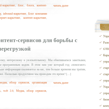
nd-маркетинг
,
блог
,
блоги
,
контент-
читать далее
g
,
inbound-маркетинг
,
Блог компании
ернет-маркетинг
,
контент-маркетинг
,
Упра
нтент-сервисов для борьбы с
Разв
ерегрузкой
GTD 
Карь
овому, интересному и увлекательному. Мы обмениваемся заметками,
упра
аже программным кодом. В этом нам уже который год «помогают»
стар
льше информации сваливается на нас, тем больше времени мы тратим,
зное. Насколько продуктивно мы проводим это время? […]
стар
упра
медиа
,
обзор сервисов
,
организация
читать далее
Упра
k
,
web 2.0
,
Медиа
,
обзор сервисов
,
упра
бизн
венч