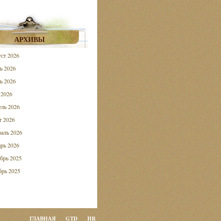
АРХИВЫ
ст 2026
ь 2026
ь 2026
 2026
ль 2026
 2026
аль 2026
рь 2026
брь 2025
рь 2025
ГЛАВНАЯ
GTD
HR