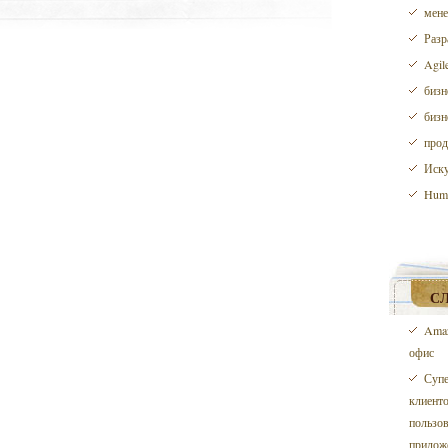
мене
Разр
Agil
бизн
бизн
прод
Иску
Huma
С
Amaz
офис
Супе
клиенто
пользов
прилож