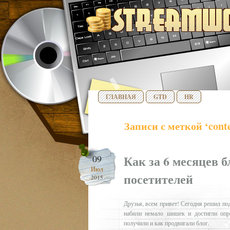
ГЛАВНАЯ
GTD
HR
Записи с меткой ‘conte
Как за 6 месяцев б
09
Июл
посетителей
2015
Друзья, всем привет! Сегодня решил по
набили немало шишек и достигли опре
получили и как продвигали блог.