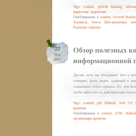
Tags:
content
,
growth hacking
,
inbou
маркетинг
,
маркетинг
Опубликовано в
content
,
Growth Hackin
Teamdesk
,
блоги
,
Веб-аналитика
,
инт
Развитие стартапа
Обзор полезных ко
22
Ноя
информационной п
2012
Друзья, всех нас объединяет тяга к н
статьями, фото, видео, графикой и д
социальные сети и сервисы. Но, чем бо
чтобы найти что-то действительно поле
Tags:
content
,
gtd
,
lifehack
,
web 2.0
,
времени
Опубликовано в
content
,
GTD
,
lifehac
организация времени