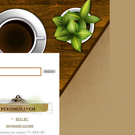
РЕКОМЕНДУЕМ
REG.RU
надежный хостинг
мокод на скидку 5% REG.RU