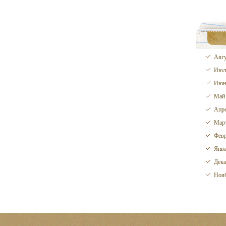
Авгу
Июл
Июн
Май
Апре
Март
Февр
Янва
Дека
Нояб