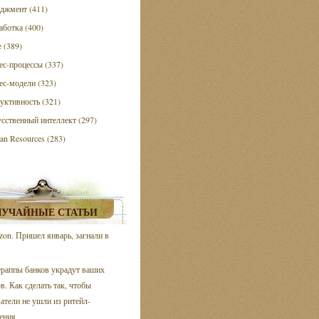
джмент (411)
аботка (400)
e (389)
ес-процессы (337)
ес-модели (323)
уктивность (321)
сственный интеллект (297)
n Resources (283)
ЛУЧАЙНЫЕ СТАТЬИ
on. Пришел январь, загнали в
раппы банков украдут ваших
в. Как сделать так, чтобы
атели не ушли из ритейл-
ения