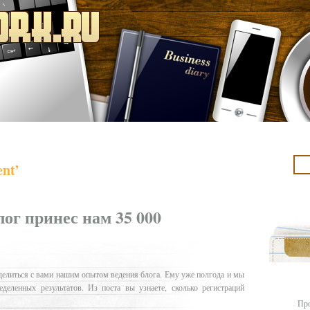
nt’
лог принес нам 35 000
делиться с вами нашим опытом ведения блога. Ему уже полгода и мы
деленных результатов. Из поста вы узнаете, сколько регистраций
Про