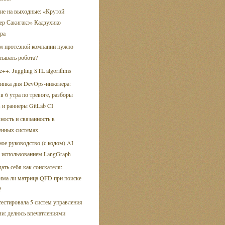
ие на выходные: «Крутой
ер Сакигакэ» Кадзухико
ра
м протезной компании нужно
тывать робота?
++. Juggling STL algorithms
инка дня DevOps-инженера:
в 6 утра по тревоге, разборы
 и раннеры GitLab CI
ность и связанность в
енных системах
ое руководство (с кодом) AI
с использованием LangGraph
ать себя как соискателя:
има ли матрица QFD при поиске
?
естировала 5 систем управления
ми: делюсь впечатлениями