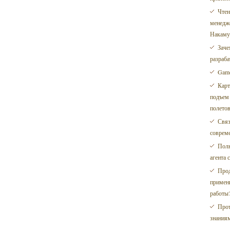
Чтен
менедж
Накаму
Заче
разраба
Game
Карт
подъем 
полетов
Связ
соврем
Полн
агента 
Прод
примен
работы
Прот
знания