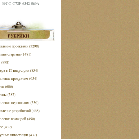
39CC-C72F-6342-560A
РУБРИКИ
вление проектами (3298)
итие стартапа (1481)
(998)
ера в IT-индустрии (854)
вление продуктом (654)
тап (606)
тапы (587)
вление персоналом (550)
вление разработкой (468)
вление командой (450)
ес (439)
урные инвестиции (437)