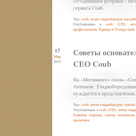
сегодняшней рубрики – Иго
сервиса Coub.
Tags:
coub
,
игорь гладкобородов
,
как ра
Опубликовано в
coub
,
GTD
,
иг
профессионалы
,
Карьера в IT-индустрии
Советы основате
17
Мар
CEO Coub
2015
На «Мегамозге» снова «Сов
Антоном Гладкобородовы
нуждается в представлении.
Tags:
coub
,
антон гладкобородов
,
советы 
Опубликовано в
coub
,
GTD
,
антон глад
Развитие стартапа
,
советы основателя
проектами