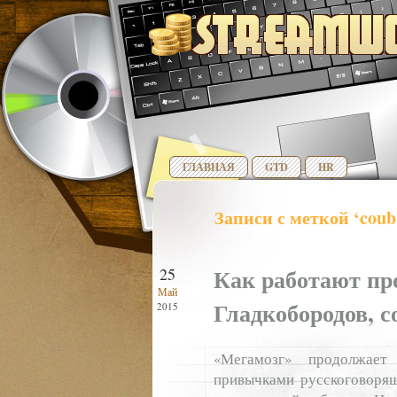
ГЛАВНАЯ
GTD
HR
Записи с меткой ‘coub
Как работают пр
25
Май
Гладкобородов, с
2015
«Мегамозг» продолжает
привычками русскоговорящ