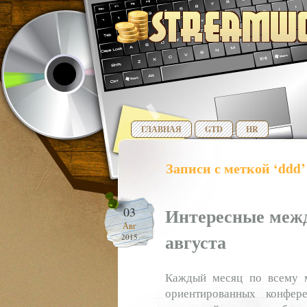
ГЛАВНАЯ
GTD
HR
Записи с меткой ‘ddd’
Интересные меж
03
Авг
августа
2015
Каждый месяц по всему ми
ориентированных конфер