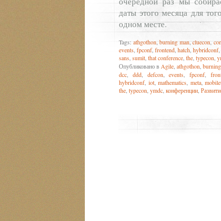
очередной раз мы собира
даты этого месяца для тог
одном месте.
Tags:
athgothon
,
burning man
,
cluecon
,
co
events
,
fpconf
,
frontend
,
hatch
,
hybridconf
sans
,
sumit
,
that conference
,
the
,
typecon
,
y
Опубликовано в
Agile
,
athgothon
,
burnin
dcc
,
ddd
,
defcon
,
events
,
fpconf
,
fron
hybridconf
,
iot
,
mathematics
,
meta
,
mobile
the
,
typecon
,
ymdc
,
конференции
,
Развити