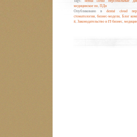
Tags:
dental cloud персональные да
медицинское по
,
ПДн
Опубликовано в
dental cloud пе
стоматологии
,
бизнес-модели
,
Блог ком
it
,
Законодательство и IT-бизнес
,
медицин