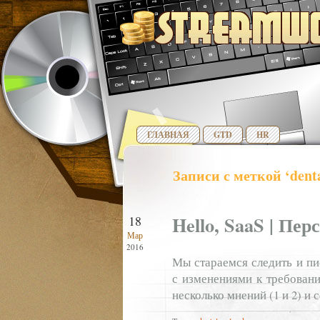
ГЛАВНАЯ
GTD
HR
Записи с меткой ‘dent
Hello, SaaS | Пе
18
Мар
2016
Мы стараемся следить и пи
с изменениями к требован
несколько мнений (1 и 2) и 