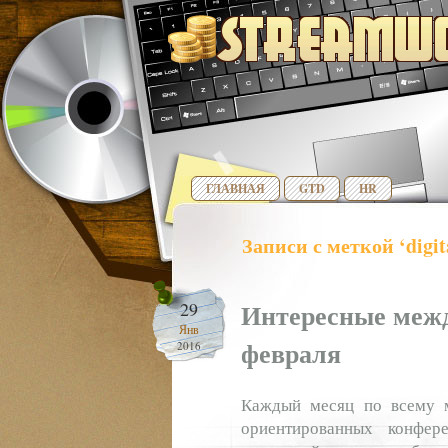
ГЛАВНАЯ
GTD
HR
Записи с меткой ‘digi
Интересные меж
29
Янв
февраля
2016
Каждый месяц по всему ми
ориентированных конфер