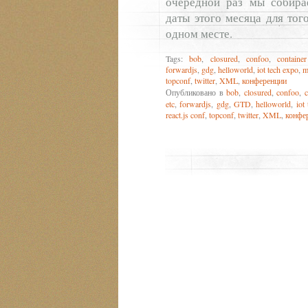
очередной раз мы собира
даты этого месяца для тог
одном месте.
Tags:
bob
,
closured
,
confoo
,
containe
forwardjs
,
gdg
,
helloworld
,
iot tech expo
,
m
topconf
,
twitter
,
XML
,
конференции
Опубликовано в
bob
,
closured
,
confoo
,
c
etc
,
forwardjs
,
gdg
,
GTD
,
helloworld
,
iot
react.js conf
,
topconf
,
twitter
,
XML
,
конфе