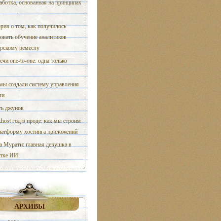
аботка, основанная на принципах
рия о том, как получилось
овать обучение аналитиков
ерскому ремеслу
ечи one-to-one: одна только
мы создали систему управления
ми
ь джунов
host год в проде: как мы строим
латформу хостинга приложений
 Мурати: главная девушка в
отке ИИ
АРХИВЫ