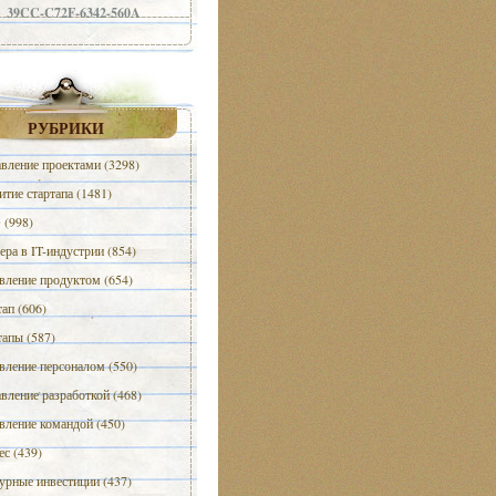
39CC-C72F-6342-560A
РУБРИКИ
вление проектами (3298)
итие стартапа (1481)
(998)
ера в IT-индустрии (854)
вление продуктом (654)
тап (606)
тапы (587)
вление персоналом (550)
вление разработкой (468)
вление командой (450)
ес (439)
урные инвестиции (437)