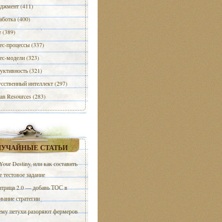
джмент (411)
аботка (400)
e (389)
ес-процессы (337)
ес-модели (323)
уктивность (321)
сственный интеллект (297)
n Resources (283)
ЛУЧАЙНЫЕ СТАТЬИ
 Your Destiny, или как составить
 тестовое задание
трица 2.0 — добавь ТОС в
вание стратегии
му петухи разоряют фермеров