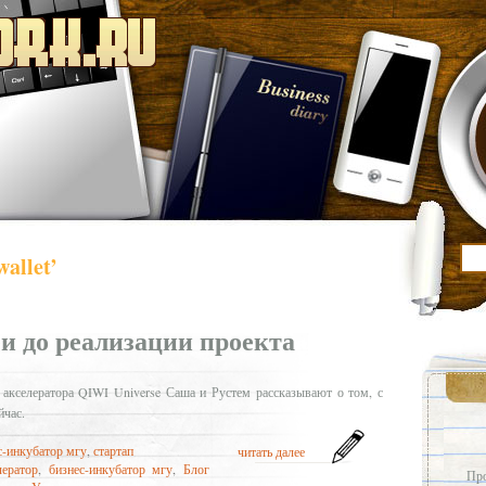
allet’
еи до реализации проекта
ы акселератора QIWI Universe Саша и Рустем рассказывают о том, с
йчас.
с-инкубатор мгу
,
стартап
читать далее
лератор
,
бизнес-инкубатор мгу
,
Блог
Про