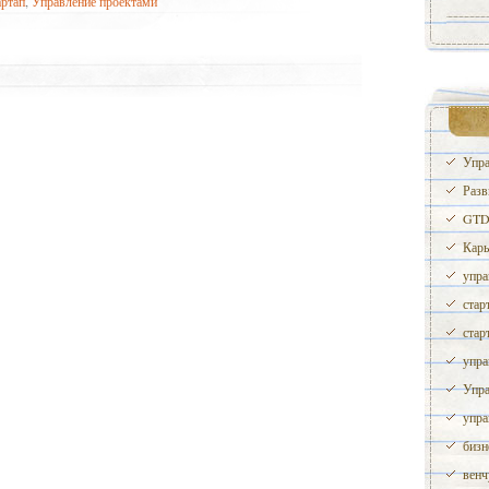
артап
,
Управление проектами
Упра
Разв
GTD 
Карь
упра
стар
стар
упра
Упра
упра
бизн
венч