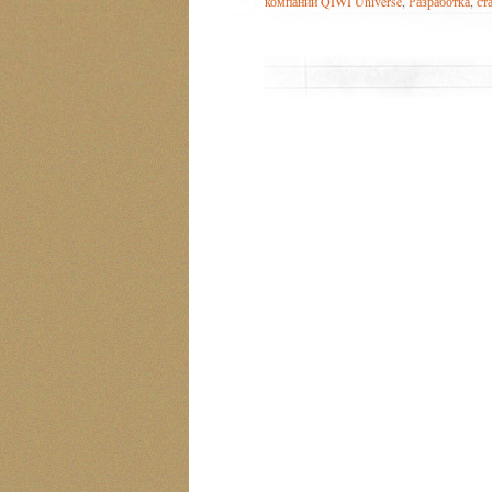
компании QIWI Universe
,
Разработка
,
ст