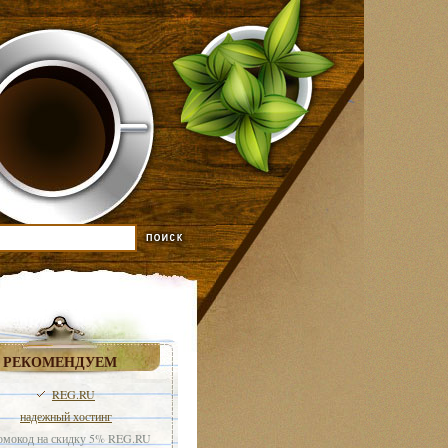
РЕКОМЕНДУЕМ
REG.RU
надежный хостинг
мокод на скидку 5% REG.RU