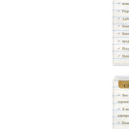
мене
Разр
Agil
бизн
бизн
прод
Иску
Huma
С
Test
хорошее
Х-ма
картиро
Поче