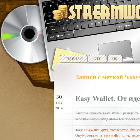
ГЛАВНАЯ
GTD
HR
Записи с меткой ‘easyw
Easy Wallet. От ид
30
Окт
2014
Авторы проекта Easy Wallet, резидент
чего начинали и куда движется проект се
Tags:
easywallet
,
qiwi
,
акселератор
,
бизне
Опубликовано в
easywallet
,
qiwi
,
аксе