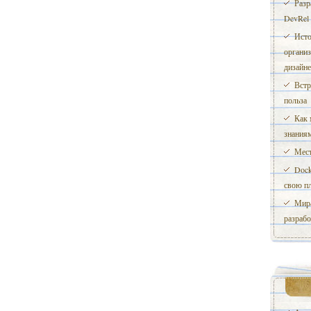
Разр
DevRel
Исто
организ
дизайн
Встр
польза
Как 
знания
Мест
Dock
свою п
Мира
разраб