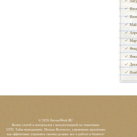
Авгу
Июл
Июн
Май
Апре
Март
Февр
Янва
Дека
Нояб
© 2026 StreamWork.RU
Копии статей и материалов с каталогизацией по тематикам:
GTD, Тайм-менеджмент, Human-Resources, управление проектами
как эффективно управлять своими делами, все о работе и бизнесе!