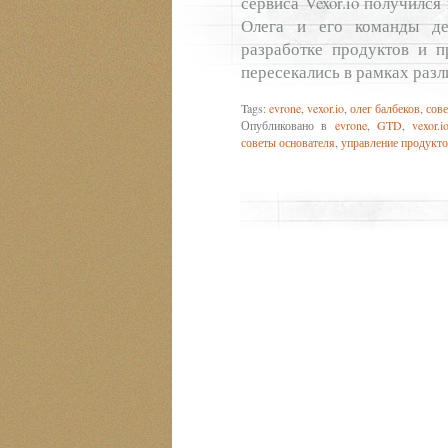
сервиса Vexor.io получилс
Олега и его команды де
разработке продуктов и п
пересекались в рамках раз
Tags:
evrone
,
vexor.io
,
олег балбеков
,
сов
Опубликовано в
evrone
,
GTD
,
vexor.i
советы основателя
,
управление продукт