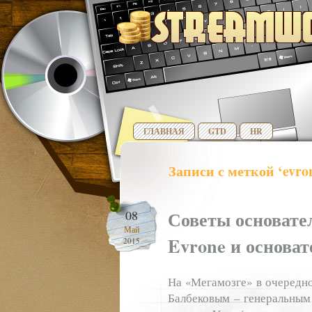
ГЛАВНАЯ
GTD
HR
Записи с меткой ‘evro
Советы основател
08
Май
Evrone и основат
2015
На «Мегамозге» в очередно
Балбековым – генеральным