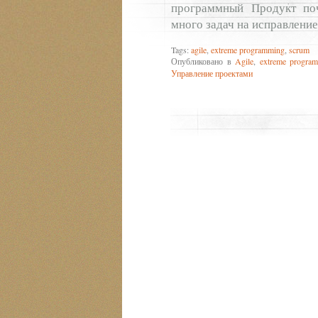
программный Продукт поче
много задач на исправлени
Tags:
agile
,
extreme programming
,
scrum
Опубликовано в
Agile
,
extreme progra
Управление проектами