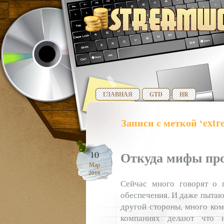
ГЛАВНАЯ
GTD
HR
Записи с меткой ‘ext
Откуда мифы про
10
Мар
2016
Сейчас много говорят о 
обеспечения. И даже пытают
другой стороны, много ком
компаниях делают что 