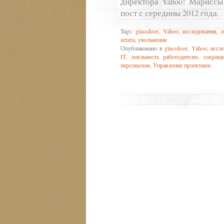
директора Yahoo! Мариссы 
пост с середины 2012 года.
Tags:
glassdoor
,
Yahoo
,
исследования
,
л
штата
,
увольнения
Опубликовано в
glassdoor
,
Yahoo
,
иссл
IT
,
лояльность работодателю
,
сокращ
персоналом
,
Управление проектами