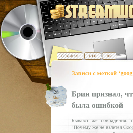
ГЛАВНАЯ
GTD
HR
Записи с меткой ‘goog
Брин признал, чт
28
Май
была ошибкой
2014
Бывают же совпадения: 
"Почему же не взлетел Goog