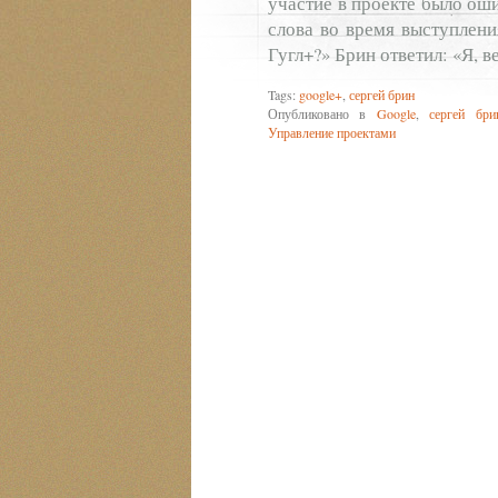
участие в проекте было оши
слова во время выступления
Гугл+?» Брин ответил: «Я, в
Tags:
google+
,
сергей брин
Опубликовано в
Google
,
сергей бри
Управление проектами