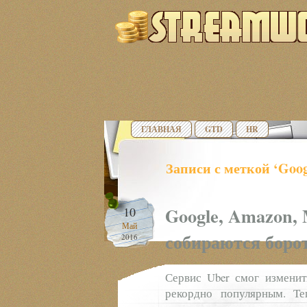
ГЛАВНАЯ
GTD
HR
Записи с меткой ‘Goog
Google, Amazon, 
10
Май
собираются борот
2016
Сервис Uber смог изменит
рекордно популярным. Теп