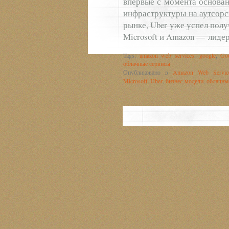
впервые с момента основан
инфраструктуры на аутсорс
рынке, Uber уже успел полу
Microsoft и Amazon — лиде
Tags:
amazon web services
,
google
,
Go
облачные сервисы
Опубликовано в
Amazon Web Servic
Microsoft
,
Uber
,
бизнес-модели
,
облачны