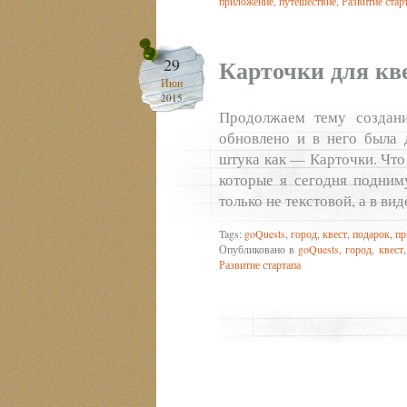
приложение
,
путешествие
,
Развитие стар
Карточки для кве
29
Июн
2015
Продолжаем тему создан
обновлено и в него была 
штука как — Карточки. Что 
которые я сегодня подниму
только не текстовой, а в ви
Tags:
goQuests
,
город
,
квест
,
подарок
,
пр
Опубликовано в
goQuests
,
город
,
квест
Развитие стартапа