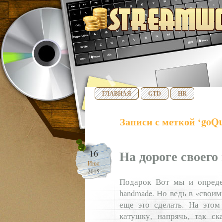
ГЛАВНАЯ
GTD
HR
Записи с меткой ‘goQu
На дороге своег
16
Июл
2015
Подарок Вот мы и опреде
handmade. Но ведь в «свои
еще это сделать. На это
катушку, напрячь, так с