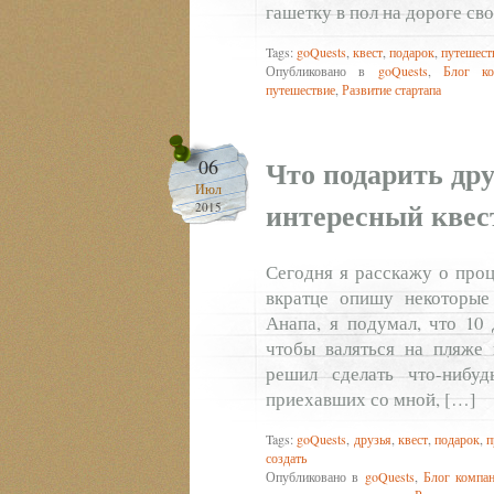
гашетку в пол на дороге св
Tags:
goQuests
,
квест
,
подарок
,
путешест
Опубликовано в
goQuests
,
Блог ко
путешествие
,
Развитие стартапа
Что подарить дру
06
Июл
интересный квес
2015
Сегодня я расскажу о проц
вкратце опишу некоторые
Анапа, я подумал, что 10
чтобы валяться на пляже 
решил сделать что-нибуд
приехавших со мной, […]
Tags:
goQuests
,
друзья
,
квест
,
подарок
,
п
создать
Опубликовано в
goQuests
,
Блог компан