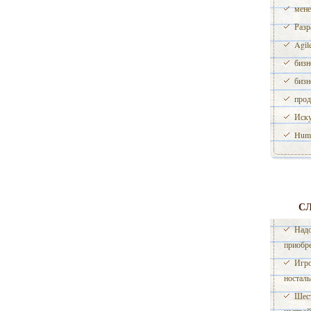
мене
Разр
Agil
бизн
бизн
прод
Иску
Huma
С
Надо
приобр
Игро
носталь
Шест