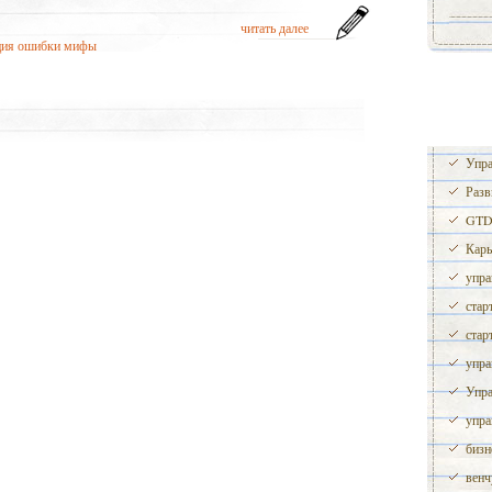
читать далее
ация ошибки мифы
Упра
Разв
GTD 
Карь
упра
стар
стар
упра
Упра
упра
бизн
венч