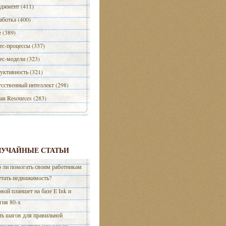
джмент (411)
аботка (400)
e (389)
ес-процессы (337)
ес-модели (323)
уктивность (321)
сственный интеллект (298)
n Resources (283)
ЛУЧАЙНЫЕ СТАТЬИ
 ли помогать своим работникам
етать недвижимость?
вой планшет на базе E Ink и
гия 80-х
ь шагов для правильной