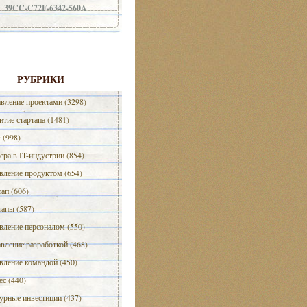
39CC-C72F-6342-560A
РУБРИКИ
вление проектами (3298)
итие стартапа (1481)
(998)
ера в IT-индустрии (854)
вление продуктом (654)
тап (606)
тапы (587)
вление персоналом (550)
вление разработкой (468)
вление командой (450)
ес (440)
урные инвестиции (437)