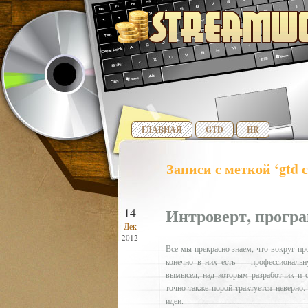
ГЛАВНАЯ
GTD
HR
Записи с меткой ‘gtd
Интроверт, прогр
14
Дек
2012
Все мы прекрасно знаем, что вокруг п
конечно в них есть — профессиональн
вымысел, над которым разработчик и с
точно также порой трактуется неверно
идеи.