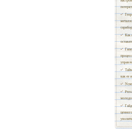
настрой
потерят
Геор
металло
(прибор
Как 
остава
Гипе
процесс
управл
Тайм
как ее 
Успе
Pres
молодо
Гайд
ценного
уволит