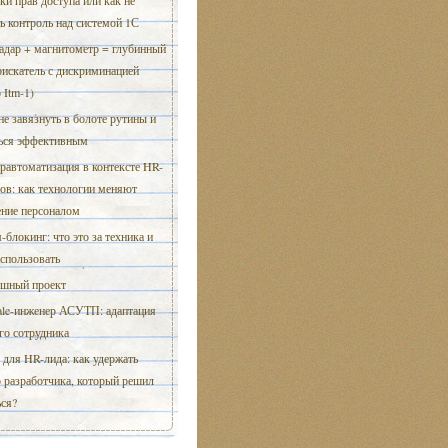
ки прав доступа или как не
ь контроль над системой 1С
адар + магнитометр = глубинный
искатель с дискриминацией
 Itm-1)
не завязнуть в болоте рутины и
ться эффективным
равтоматизация в контексте HR-
ов: как технологии меняют
ение персоналом
-блокинг: что это за техника и
использовать
шный проект
ale-инженер АСУТП: адаптация
го сотрудника
 для HR-лида: как удержать
 разработчика, который решил
ься?