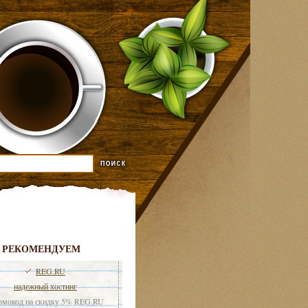
РЕКОМЕНДУЕМ
REG.RU
надежный хостинг
мокод на скидку 5% REG.RU