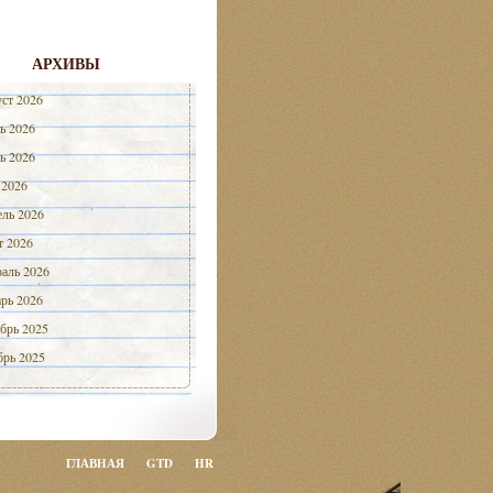
АРХИВЫ
ст 2026
ь 2026
ь 2026
 2026
ль 2026
 2026
аль 2026
рь 2026
брь 2025
рь 2025
ГЛАВНАЯ
GTD
HR