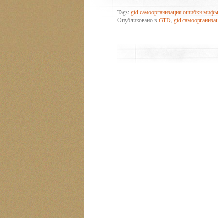
Tags:
gtd самоорганизация ошибки мифы
Опубликовано в
GTD
,
gtd самоорганиз