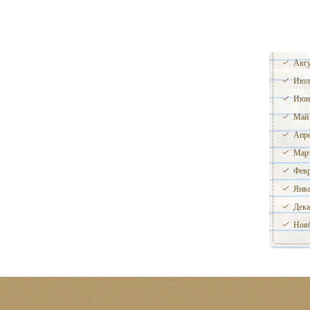
Авгу
Июл
Июн
Май
Апре
Март
Февр
Янва
Дека
Нояб