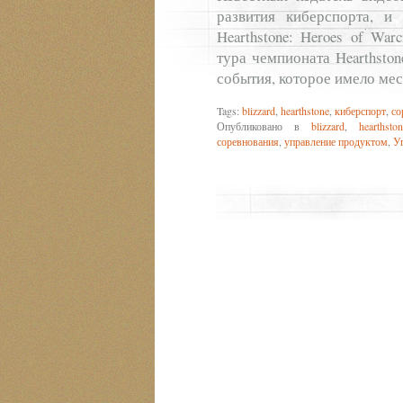
развития киберспорта, и 
Hearthstone: Heroes of Wa
тура чемпионата Hearthston
события, которое имело мес
Tags:
blizzard
,
hearthstone
,
киберспорт
,
со
Опубликовано в
blizzard
,
hearthston
соревнования
,
управление продуктом
,
У