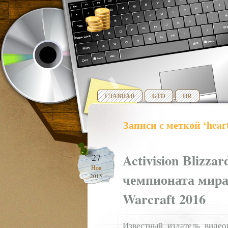
ГЛАВНАЯ
GTD
HR
Записи с меткой ‘hear
Activision Blizza
27
Ноя
чемпионата мира 
2015
Warcraft 2016
Известный издатель видео