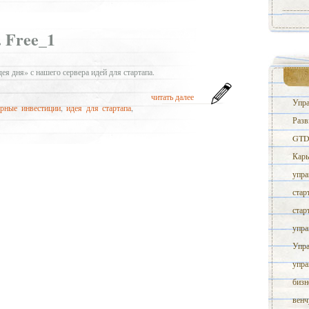
 Free_1
я дня» с нашего сервера идей для стартапа.
читать далее
Упра
урные инвестиции
,
идея для стартапа
,
Разв
GTD 
Карь
упра
стар
стар
упра
Упра
упра
бизн
венч