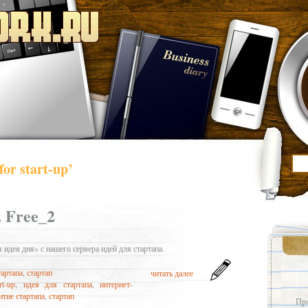
or start-up’
 Free_2
дея дня» с нашего сервера идей для стартапа.
тартапа
,
стартап
читать далее
rt-up
,
идея для стартапа
,
интернет-
итие стартапа
,
стартап
Про