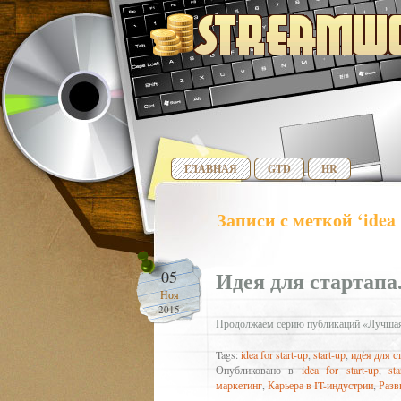
ГЛАВНАЯ
GTD
HR
Записи с меткой ‘idea f
Идея для стартапа.
05
Ноя
2015
Продолжаем серию публикаций «Лучшая и
Tags:
idea for start-up
,
start-up
,
идея для с
Опубликовано в
idea for start-up
,
sta
маркетинг
,
Карьера в IT-индустрии
,
Разв