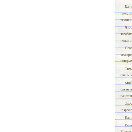
Как 
продол
технич
Что 
зарабат
подсмот
Особ
тестиро
инициал
Тимл
очень 
Mock
органи
пакетов
Экос
Inspect
Как 
Весь
Z(eekr)