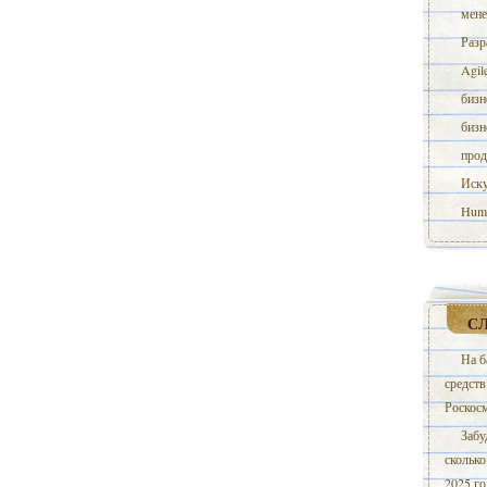
мене
Разр
Agil
бизн
бизн
прод
Иску
Huma
С
На б
средств
Роскос
Забу
сколько
2025 го