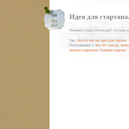
Идея для стартапа.
04
Ноя
2015
Начинаем серию публикаций «Лучшая иде
Tags:
idea for start-up
,
идея для стартапа
Опубликовано в
idea for start-up
,
венч
интернет-маркетинг
,
Развитие стартапа