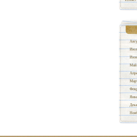
Авгу
Июл
Июн
Май
Апре
Март
Февр
Янва
Дека
Нояб