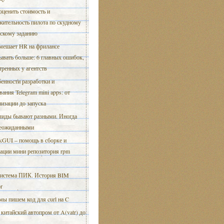
оценить стоимость и
жительность пилота по скудному
ескому заданию
мешает HR на фрилансе
ывать больше: 6 главных ошибок,
ренных у агентств
енности разработки и
вания Telegram mini apps: от
изации до запуска
иды бывают разными. Иногда
неожиданными
GUI – помощь в сборке и
зации мини репозитория rpm
истема ПИК. История BIM
or
мы пишем код для curl на C
 китайский автопром от A(vatr) до