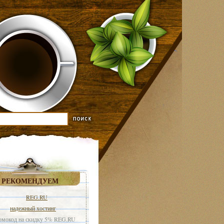
РЕКОМЕНДУЕМ
REG.RU
надежный хостинг
мокод на скидку 5% REG.RU