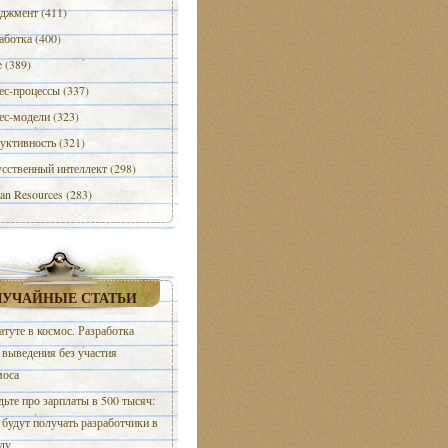
джмент (411)
аботка (400)
e (389)
ес-процессы (337)
ес-модели (323)
уктивность (321)
сственный интеллект (298)
n Resources (283)
ЛУЧАЙНЫЕ СТАТЬИ
атуте в космос. Разработка
 выведения без участия
моса
дьте про зарплаты в 500 тысяч:
 будут получать разработчики в
ду