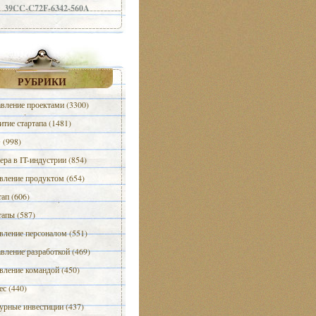
39CC-C72F-6342-560A
РУБРИКИ
вление проектами (3300)
итие стартапа (1481)
(998)
ера в IT-индустрии (854)
вление продуктом (654)
тап (606)
тапы (587)
вление персоналом (551)
вление разработкой (469)
вление командой (450)
ес (440)
урные инвестиции (437)