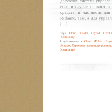
дефектов; система управле
если в случае первого и 
средств, в частности для
Redmine, Trac, а для управл
[…]
Tags:
Cloud
,
iFolder
,
Lsyncd
,
OwnCl
Хранилище
Опубликовано в
Cloud
,
iFolder
,
Lsyn
Syncany
,
Серверное администрирование
Хранилище