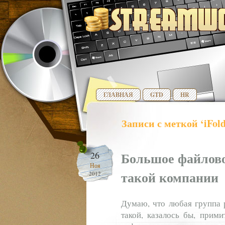
ГЛАВНАЯ
GTD
HR
Записи с меткой ‘iFold
Большое файлово
26
Ноя
такой компании
2012
Думаю, что любая группа р
такой, казалось бы, прими