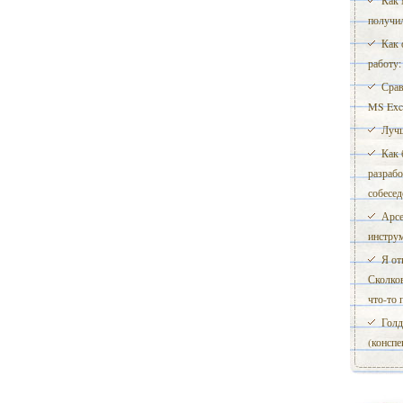
Как 
получи
Как 
работу:
Срав
MS Exc
Лучш
Как 
разрабо
собесед
Арсе
инстру
Я от
Сколков
что-то 
Голд
(конспе