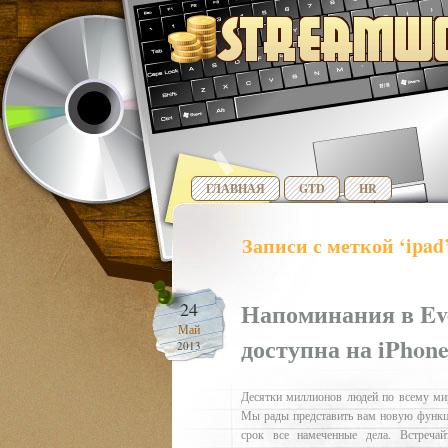
ГЛАВНАЯ
GTD
HR
Записи с меткой ‘ipad
Напоминания в Eve
24
Май
доступна на iPhone
2013
Десятки миллионов людей по всему мир
Мы рады представить вам новую функци
срок все намеченные дела. Встреча