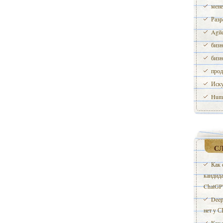
мене
Разр
Agil
бизн
бизн
прод
Иску
Huma
С
Как 
кандид
ChatGP
Deep
нет у 