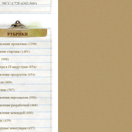
39CC-C72F-6342-560A
РУБРИКИ
вление проектами (3298)
итие стартапа (1481)
(998)
ера в IT-индустрии (854)
вление продуктом (654)
тап (606)
тапы (587)
вление персоналом (550)
вление разработкой (468)
вление командой (450)
ес (439)
урные инвестиции (437)