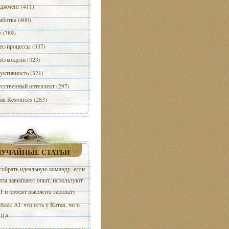
джмент (411)
аботка (400)
e (389)
ес-процессы (337)
ес-модели (323)
уктивность (321)
сственный интеллект (297)
n Resources (283)
ЛУЧАЙНЫЕ СТАТЬИ
собрать идеальную команду, если
аты завышают опыт, используют
T и просят высокую зарплату
Seek AI: что есть у Китая, чего
США