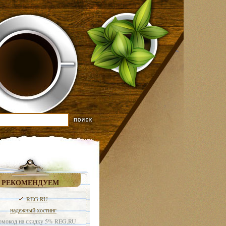
РЕКОМЕНДУЕМ
REG.RU
надежный хостинг
мокод на скидку 5% REG.RU