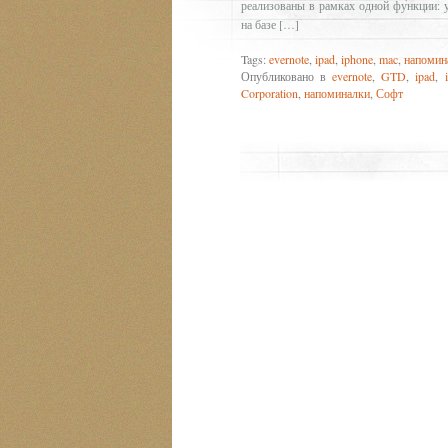
реализованы в рамках одной функции: 
на базе […]
Tags:
evernote
,
ipad
,
iphone
,
mac
,
напомин
Опубликовано в
evernote
,
GTD
,
ipad
,
Corporation
,
напоминалки
,
Софт