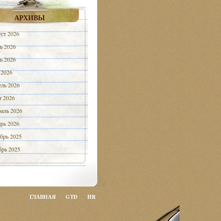
АРХИВЫ
ст 2026
ь 2026
ь 2026
 2026
ль 2026
 2026
аль 2026
рь 2026
брь 2025
рь 2025
ГЛАВНАЯ
GTD
HR