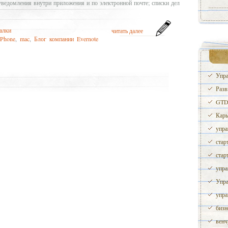
уведомления внутри приложения и по электронной почте; списки дел
алки
читать далее
iPhone
,
mac
,
Блог компании Evernote
Упра
Разв
GTD 
Карь
упра
стар
стар
упра
Упра
упра
бизн
венч