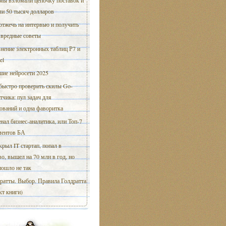
мы взломали цепочку поставок и
ли 50 тысяч долларов
отжечь на интервью и получить
 вредные советы
нение электронных таблиц Р7 и
el
ие нейросети 2025
быстро проверить скилы Go-
тчика: пул задач для
ований и одна фаворитка
нал бизнес-аналитика, или Топ-7
ментов БА
крыл IT стартап, попал в
о, вышел на 70 млн в год, но
пошло не так
ратты. Выбор. Правила Голдратта
кт книги)