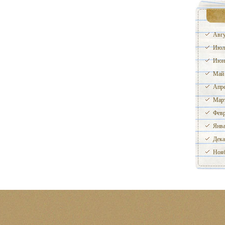
Авгу
Июл
Июн
Май
Апре
Март
Февр
Янва
Дека
Нояб