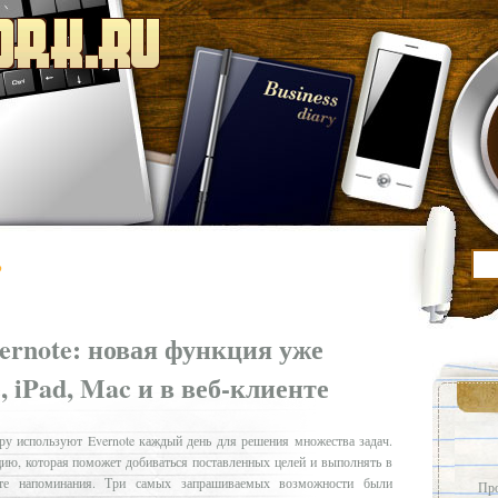
’
rnote: новая функция уже
, iPad, Mac и в веб-клиенте
у используют Evernote каждый день для решения множества задач.
ю, которая поможет добиваться поставленных целей и выполнять в
йте напоминания. Три самых запрашиваемых возможности были
Про