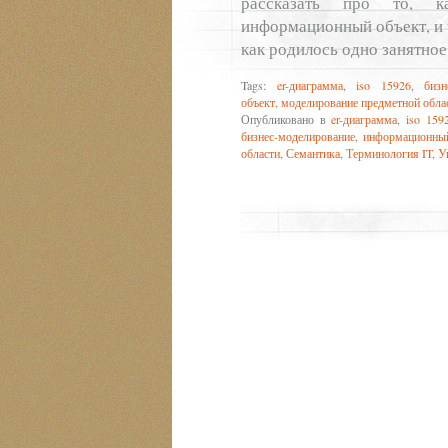
рассказать про то, к
информационный объект, и ч
как родилось одно занятное
Tags:
er-диаграмма
,
iso 15926
,
бизн
объект
,
моделирование предметной обла
Опубликовано в
er-диаграмма
,
iso 159
бизнес-моделирование
,
информационны
области
,
Семантика
,
Терминология IT
,
У