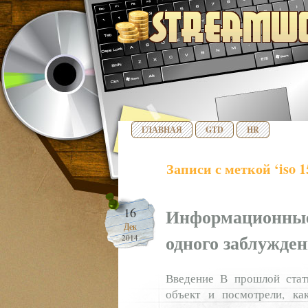
ГЛАВНАЯ
GTD
HR
Записи с меткой ‘iso 1
Информационные
16
Дек
одного заблужде
2014
Введение В прошлой стат
объект и посмотрели, ка