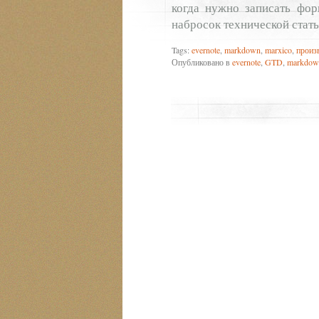
когда нужно записать фор
набросок технической статьи
Tags:
evernote
,
markdown
,
marxico
,
произ
Опубликовано в
evernote
,
GTD
,
markdow