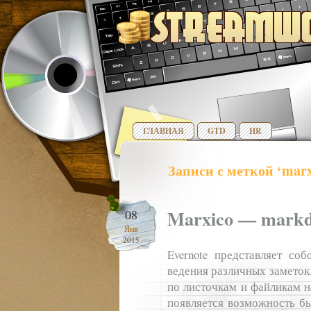
ГЛАВНАЯ
GTD
HR
Записи с меткой ‘marx
Marxico — markd
08
Янв
2015
Evernote представляет со
ведения различных заметок
по листочкам и файликам н
появляется возможность бы