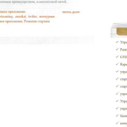
ентным преимуществом, и ахиллесовой пятой.
льное приложение
читать далее
 streaming
,
meerkat
,
twitter
,
венчурные
ное приложение
,
Развитие стартапа
Упра
Разв
GTD 
Карь
упра
стар
стар
упра
Упра
упра
бизн
венч