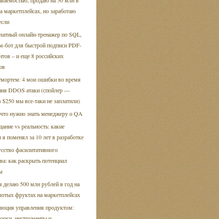
ваемостью, продаю на 50 млн в
а маркетплейсах, но заработаю
если
латный онлайн-тренажер по SQL,
м-бот для быстрой подписи PDF-
тов – и еще 8 российских
ов
мортем: 4 мои ошибки во время
ния DDOS атаки (спойлер —
 $250 мы все-таки не заплатили)
 что нужно знать менеджеру о QA
ание vs реальность: какие
 я поменял за 10 лет в разработке
сство фасилитативного
ва: как раскрыть потенциал
ы
я делаю 500 млн рублей в год на
лотых фруктах на маркетплейсах
юция управления продуктом:
орки, инструменты и