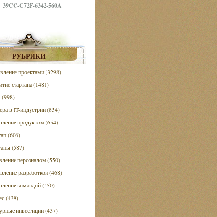
39CC-C72F-6342-560A
РУБРИКИ
вление проектами (3298)
итие стартапа (1481)
(998)
ера в IT-индустрии (854)
вление продуктом (654)
тап (606)
тапы (587)
вление персоналом (550)
вление разработкой (468)
вление командой (450)
ес (439)
урные инвестиции (437)