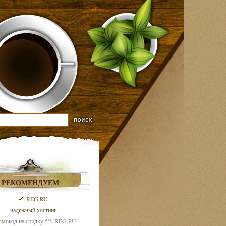
РЕКОМЕНДУЕМ
REG.RU
надежный хостинг
мокод на скидку 5% REG.RU