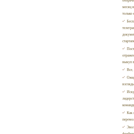
оборачи
месяц н
только 
Бесп
телегра
докумен
стартап
Пост
отраже
выкуп в
Все,
Ожид
взгляды
Иску
лидерст
команд
Как 
перемо
Эвол
фреймв