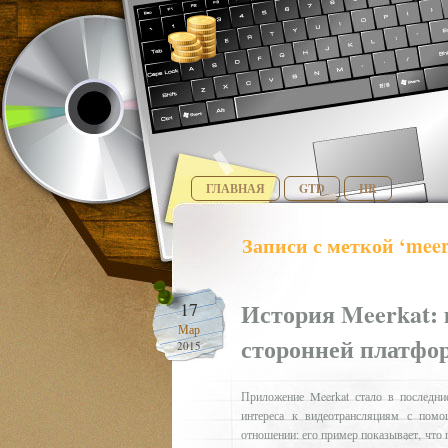
ГЛАВНАЯ
GTD
HR
Записи с меткой ‘meer
История Meerkat: 
17
Мар
сторонней платфор
2015
Приложение Meerkat стало в последни
интереса к видеотрансляциям с пом
отношении: его пример показывает, что