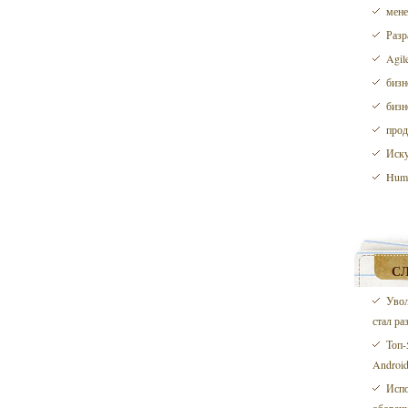
мене
Разр
Agil
бизн
бизн
прод
Иску
Huma
С
Увол
стал ра
Топ-
Android
Испо