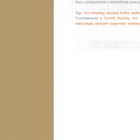
быть одновременно и важнейшим конкур
Tags:
live streaming
,
meerkat
,
twitter
,
моби
Опубликовано в
Growth Hacking
,
live
инвестиции
,
интернет-маркетинг
,
мобиль