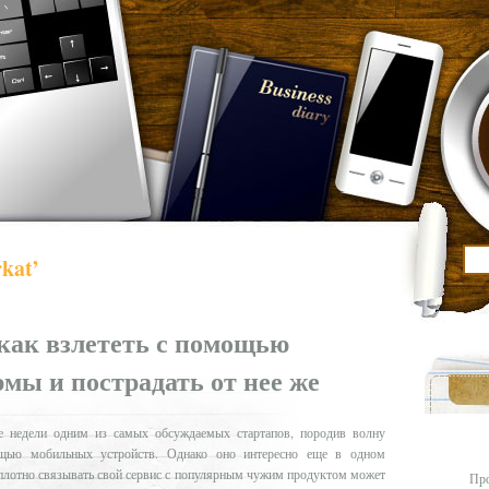
kat’
как взлететь с помощью
мы и пострадать от нее же
е недели одним из самых обсуждаемых стартапов, породив волну
ощью мобильных устройств. Однако оно интересно еще в одном
 плотно связывать свой сервис с популярным чужим продуктом может
Про