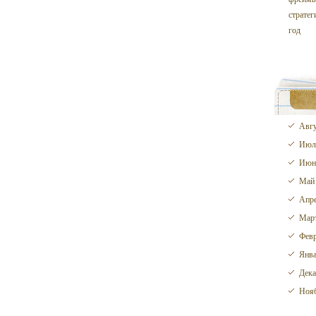
стратег
год
Авгу
Июл
Июн
Май
Апре
Март
Февр
Янва
Дека
Нояб