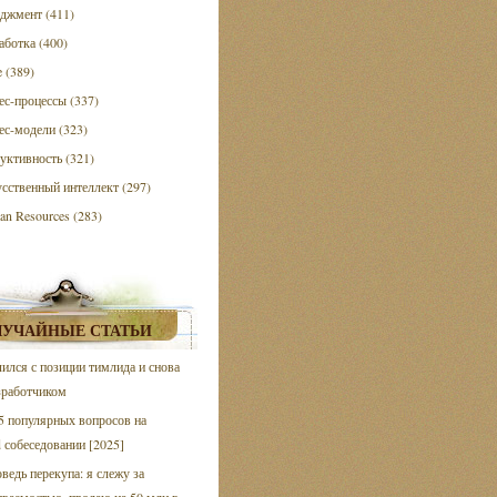
джмент (411)
аботка (400)
e (389)
ес-процессы (337)
ес-модели (323)
уктивность (321)
сственный интеллект (297)
n Resources (283)
ЛУЧАЙНЫЕ СТАТЬИ
ился с позиции тимлида и снова
зработчиком
5 популярных вопросов на
 собеседовании [2025]
ведь перекупа: я слежу за