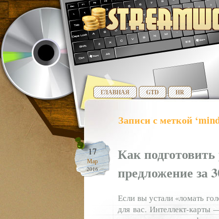
ГЛАВНАЯ
GTD
HR
Записи с меткой ‘min
Как подготовить
17
Мар
предложение за 
2016
Если вы устали «ломать гол
для вас. Интеллект-карты 