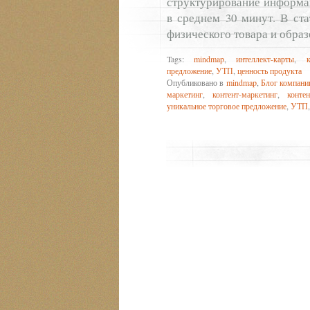
структурирование информа
в среднем 30 минут. В ста
физического товара и образ
Tags:
mindmap
,
интеллект-карты
,
предложение
,
УТП
,
ценность продукта
Опубликовано в
mindmap
,
Блог компан
маркетинг
,
контент-маркетинг
,
контен
уникальное торговое предложение
,
УТП