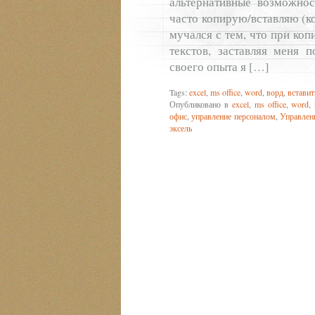
альтернативные возможнос
часто копирую/вставляю (к
мучался с тем, что при ко
текстов, заставляя меня 
своего опыта я […]
Tags:
excel
,
ms office
,
word
,
ворд
,
вставит
Опубликовано в
excel
,
ms office
,
word
,
офис
,
управление персоналом
,
Управлен
эксель