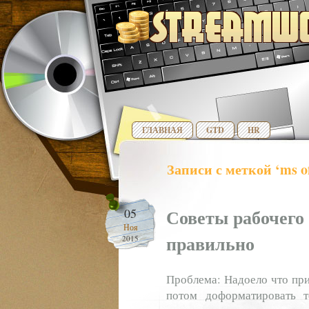
ГЛАВНАЯ
GTD
HR
Записи с меткой ‘ms of
Советы рабочего
05
Ноя
правильно
2015
Проблема: Надоело что при
потом доформатировать 