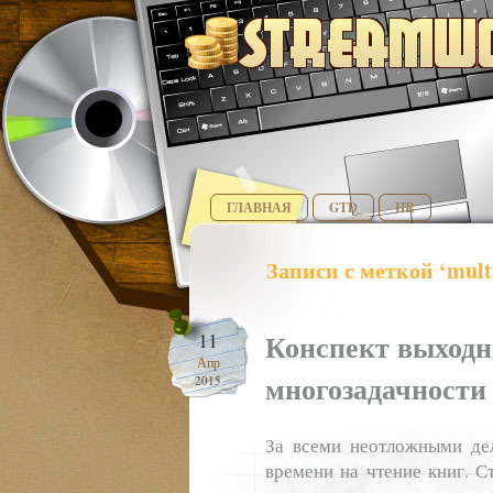
ГЛАВНАЯ
GTD
HR
Записи с меткой ‘mult
Конспект выходн
11
Апр
многозадачности
2015
За всеми неотложными дел
времени на чтение книг. С