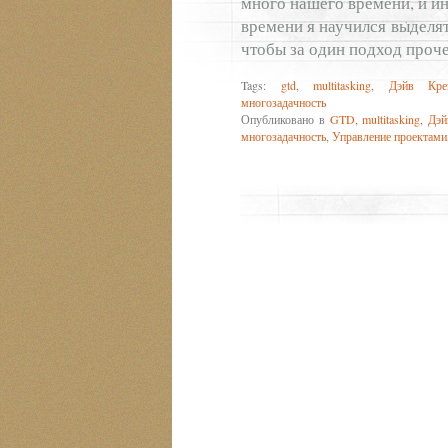
много нашего времени, и и
времени я научился выделят
чтобы за один подход проч
Tags:
gtd
,
multitasking
,
Дэйв Кре
многозадачность
Опубликовано в
GTD
,
multitasking
,
Дэй
многозадачность
,
Управление проектами