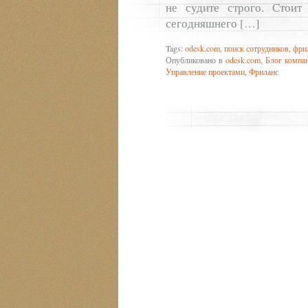
не судите строго. Стоит
сегодняшнего […]
Tags:
odesk.com
,
поиск сотрудников
,
фри
Опубликовано в
odesk.com
,
Блог комп
Управление проектами
,
Фриланс