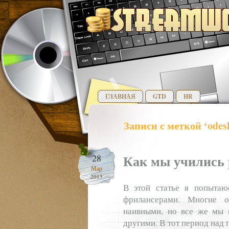
ГЛАВНАЯ
GTD
HR
Записи с меткой ‘odes
Как мы учились 
28
Мар
2013
В этой статье я попытаю
фрилансерами. Многие о
наивными, но все же мы и
другими. В тот период над