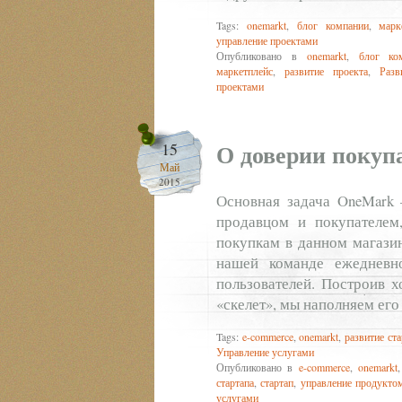
Tags:
onemarkt
,
блог компании
,
марк
управление проектами
Опубликовано в
onemarkt
,
блог ко
маркетплейс
,
развитие проекта
,
Разв
проектами
О доверии покуп
15
Май
2015
Основная задача OneMark 
продавцом и покупателем,
покупкам в данном магазин
нашей команде ежедневн
пользователей. Построив х
«скелет», мы наполняем ег
Tags:
e-commerce
,
onemarkt
,
развитие ста
Управление услугами
Опубликовано в
e-commerce
,
onemarkt
стартапа
,
стартап
,
управление продукто
услугами