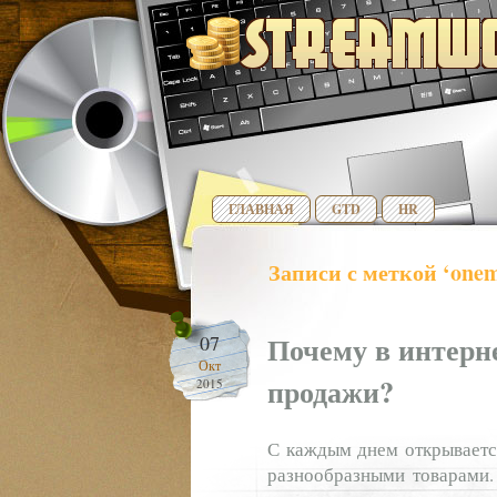
ГЛАВНАЯ
GTD
HR
Записи с меткой ‘onem
Почему в интерне
07
Окт
продажи?
2015
С каждым днем открывается
разнообразными товарами.