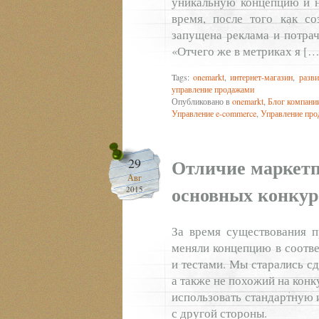
уникальную концепцию и н
время, после того как со
запущена реклама и потрач
«Отчего же в метриках я […
Tags:
onemarkt
,
интернет-магазин
,
разви
управление продажами
Опубликовано в
onemarkt
,
Блог компани
Управление e-commerce
,
Управление пр
Отличие маркетп
29
Авг
основных конкур
2015
За время существования пр
меняли концепцию в соотв
и тестами. Мы старались с
а также не похожий на кон
использовать стандартную 
с другой стороны.