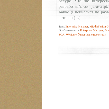
ресурс. Что же интерес
разработкой, css, javascri
Банке (Специалист по раз
активно […]
Tags:
Enterprise Manager
,
MiddleFusion Co
Опубликовано в
Enterprise Manager
,
Mid
SOA
,
Weblogic
,
Управление проектами