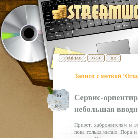
ГЛАВНАЯ
GTD
HR
Записи с меткой ‘Orac
Сервис-ориентир
06
Янв
небольшая вводн
2013
Привет, хаброжителям и в
пока только читаю. Пора и