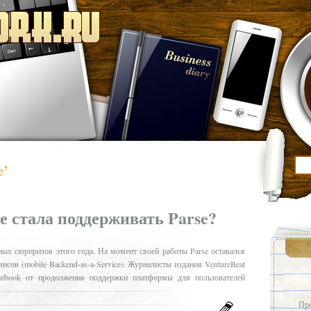
e’
е стала поддерживать Parse?
ных сюрпризов этого года. На момент своей работы Parse оставался
сов (mobile Backend-as-a-Service). Журналисты издания VentureBeat
cebook от продолжения поддержки платформы для пользователей
Про