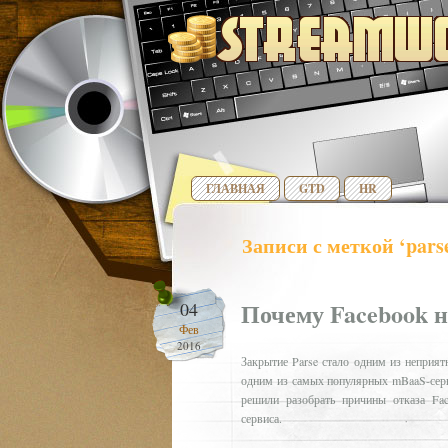
ГЛАВНАЯ
GTD
HR
Записи с меткой ‘pars
Почему Facebook н
04
Фев
2016
Закрытие Parse стало одним из неприят
одним из самых популярных mBaaS-серви
решили разобрать причины отказа Fa
сервиса.