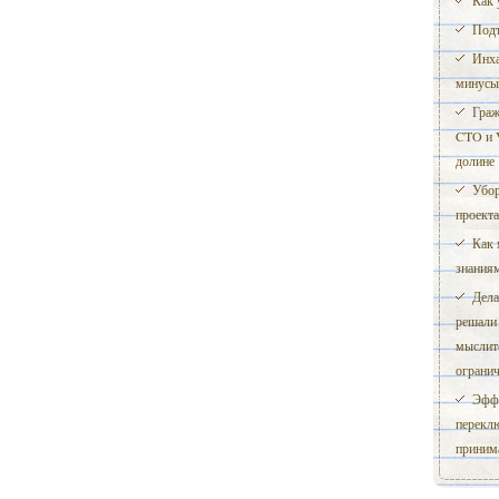
Как 
Подт
Инха
минусы
Граж
CTO и 
долине
Убор
проект
Как 
знания
Дела
решали
мыслит
ограни
Эффе
перекл
приним