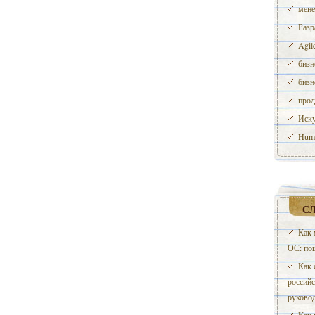
мене
Разр
Agil
бизн
бизн
прод
Иску
Huma
С
Как 
ОС: по
Как 
российс
руково