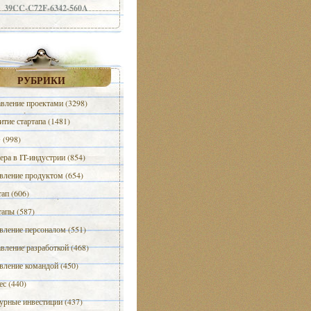
39CC-C72F-6342-560A
РУБРИКИ
вление проектами (3298)
итие стартапа (1481)
(998)
ера в IT-индустрии (854)
вление продуктом (654)
тап (606)
тапы (587)
вление персоналом (551)
вление разработкой (468)
вление командой (450)
ес (440)
урные инвестиции (437)