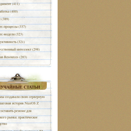
джмент (411)
аботка (400)
e (389)
ес-процессы (337)
ес-модели (323)
уктивность (321)
сственный интеллект (298)
n Resources (283)
ЛУЧАЙНЫЕ СТАТЬИ
мы создавали свою серверную
шаговая история NiceOS Z
составить резюме для
кого рынка: практическое
дство