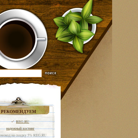
РЕКОМЕНДУЕМ
REG.RU
надежный хостинг
мокод на скидку 5% REG.RU