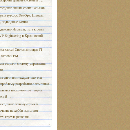
устроена дизайн-система в T2
вердите знание своих навыков
ус и аутсорс DevOps. Плюсы,
, подводные камни
данство Израиля, путь к роли
VP Engineering в Кремниевой
ка хаоса | Систематизация IT
а глазами PM
мы создали систему управления
ми
ть фичи или техдолг: как мы
 проблему разработки с помощью
ельных инструментов теории
чений
кт душа: почему отдых и
ючение на хобби помогают
ать крутые решения