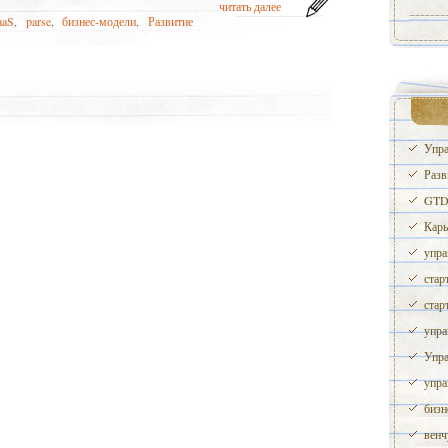
читать далее
aaS
,
parse
,
бизнес-модели
,
Развитие
Упра
Разв
GTD 
Карь
упра
стар
стар
упра
Упра
упра
бизн
венч