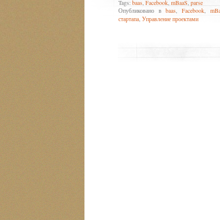
Tags:
baas
,
Facebook
,
mBaaS
,
parse
Опубликовано в
baas
,
Facebook
,
mB
стартапа
,
Управление проектами