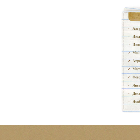
Авгу
Июл
Июн
Май
Апре
Март
Февр
Янва
Дека
Нояб