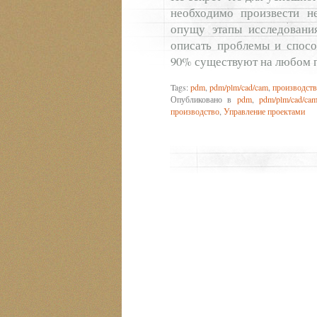
необходимо произвести н
опущу этапы исследования
описать проблемы и спосо
90% существуют на любом п
Tags:
pdm
,
pdm/plm/cad/cam
,
производст
Опубликовано в
pdm
,
pdm/plm/cad/ca
производство
,
Управление проектами