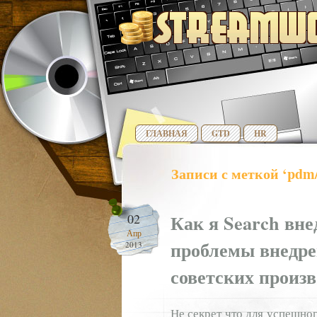
ГЛАВНАЯ
GTD
HR
Записи с меткой ‘pdm
Как я Search вн
02
Апр
проблемы внедре
2013
советских произв
Не секрет что для успешно