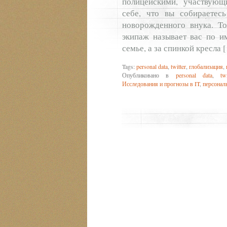
полицейскими, участвующ
себе, что вы собираетесь
новорожденного внука. То
экипаж называет вас по и
семье, а за спинкой кресла 
Tags:
personal data
,
twitter
,
глобализация
,
Опубликовано в
personal data
,
tw
Исследования и прогнозы в IT
,
персонал