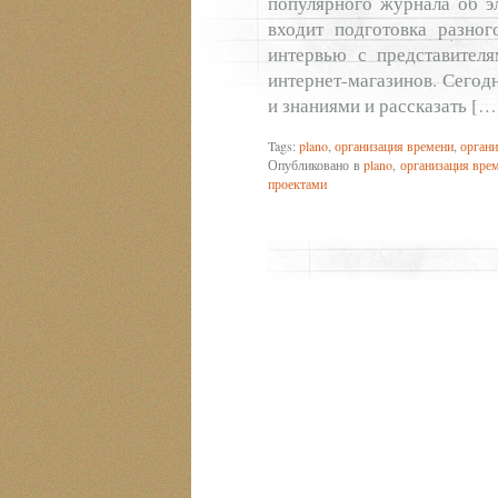
популярного журнала об э
входит подготовка разног
интервью с представител
интернет-магазинов. Сегод
и знаниями и рассказать […
Tags:
plano
,
организация времени
,
органи
Опубликовано в
plano
,
организация вре
проектами