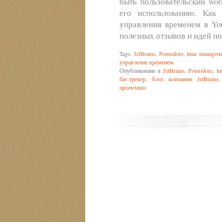
быть пользовательский wor
его использованию. Как
управления временем в Yo
полезных отзывов и идей п
Tags:
JetBrains
,
Pomodore
,
time managem
управление временем
Опубликовано в
JetBrains
,
Pomodore
,
ti
баг-трекер
,
Блог компании JetBrains
проектами