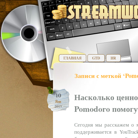
ГЛАВНАЯ
GTD
HR
Записи с меткой ‘Pom
Насколько ценно
10
Янв
Pomodoro помогут
2013
Сегодня мы расскажем о м
поддерживается в YouTrac