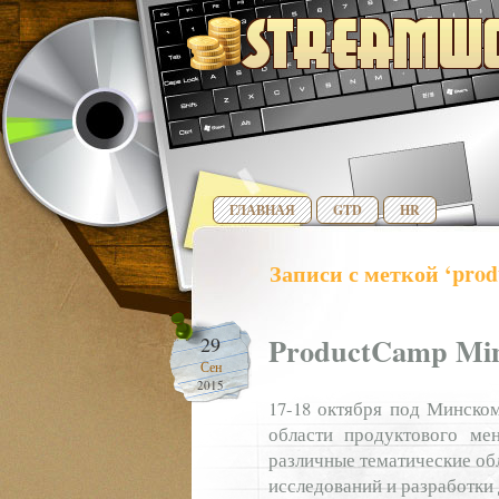
ГЛАВНАЯ
GTD
HR
Записи с меткой ‘prod
ProductCamp Min
29
Сен
2015
17-18 октября под Минском
области продуктового ме
различные тематические об
исследований и разработки 