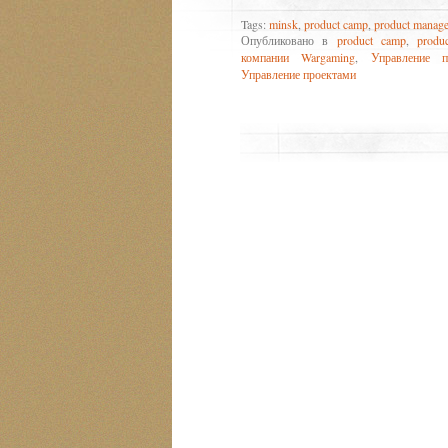
Tags:
minsk
,
product camp
,
product manag
Опубликовано в
product camp
,
produ
компании Wargaming
,
Управление п
Управление проектами