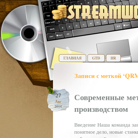
ГЛАВНАЯ
GTD
HR
Записи с меткой ‘QR
Современные мет
27
Авг
производством
2014
Введение Наша команда зан
понятное дело, новые стан