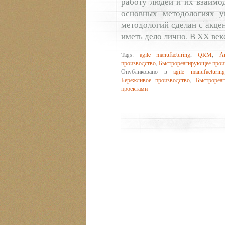
работу людей и их взаимод
основных методологиях у
методологий сделан с акце
иметь дело лично. В XX ве
Tags:
agile manufacturing
,
QRM
,
А
производство
,
Быстрореагирующее прои
Опубликовано в
agile manufacturin
Бережливое производство
,
Быстрореа
проектами