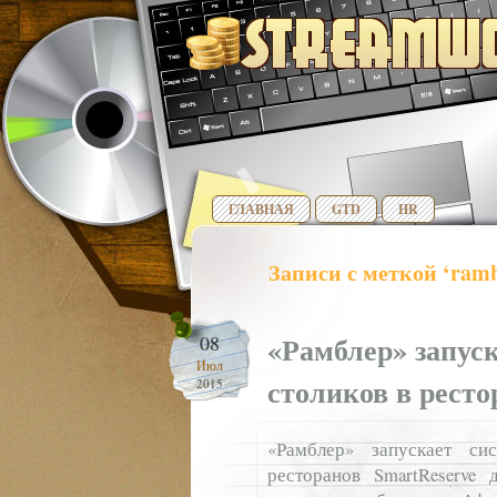
ГЛАВНАЯ
GTD
HR
Записи с меткой ‘ramb
«Рамблер» запус
08
Июл
столиков в ресто
2015
«Рамблер» запускает си
ресторанов SmartReserve 