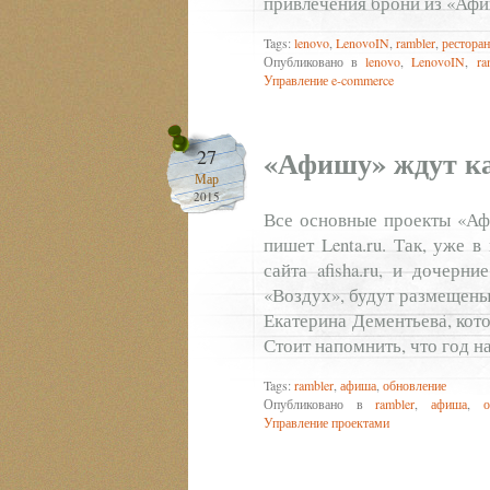
привлечения брони из «Аф
Tags:
lenovo
,
LenovoIN
,
rambler
,
рестора
Опубликовано в
lenovo
,
LenovoIN
,
ra
Управление e-commerce
«Афишу» ждут к
27
Мар
2015
Все основные проекты «Аф
пишет Lenta.ru. Так, уже 
сайта afisha.ru, и дочерн
«Воздух», будут размещены
Екатерина Дементьева, кот
Стоит напомнить, что год н
Tags:
rambler
,
афиша
,
обновление
Опубликовано в
rambler
,
афиша
,
о
Управление проектами