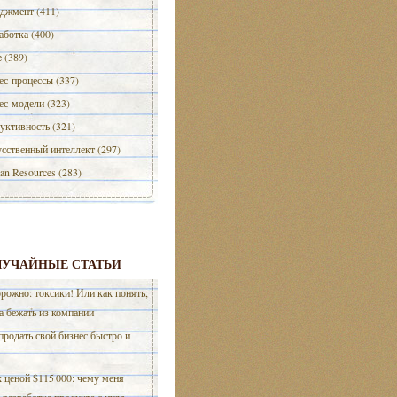
джмент (411)
аботка (400)
e (389)
ес-процессы (337)
ес-модели (323)
уктивность (321)
сственный интеллект (297)
n Resources (283)
ЛУЧАЙНЫЕ СТАТЬИ
рожно: токсики! Или как понять,
а бежать из компании
продать свой бизнес быстро и
 ценой $115 000: чему меня