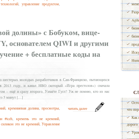
 технологий
,
управление продуктом
,
мене
Разр
Agil
бизн
ой долины» с Бобуком, вице-
бизн
Y, основателем QIWI и другими
прод
бучение + бесплатные коды на
Иску
Huma
о шестерых молодых разработчиков в Сан-Франциско, пытающихся
 в 2013 году, и канал HBO (который «Игра престолов») сначала
том – ещё и сразу второго. Узнаёте Гугл? Уж не помню, кто из нас
С
ез 5 минут […]
Осто
ний
,
кремниевая долина
,
просмотры
,
читать далее
что пор
Как 
и #tceh
,
кремень это не кремний
,
,
силикон это не кремний
,
Управление
дорого
Урок