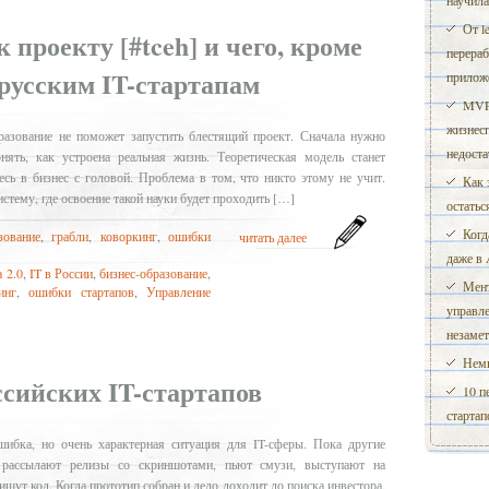
научила
От l
 проекту [#tceh] и чего, кроме
перераб
 русским IT-стартапам
прилож
MVP
жизнес
бразование не поможет запустить блестящий проект. Сначала нужно
недоста
ять, как устроена реальная жизнь. Теоретическая модель станет
тесь в бизнес с головой. Проблема в том, что никто этому не учит.
Как 
тему, где освоение такой науки будет проходить […]
остатьс
Когд
зование
,
грабли
,
коворкинг
,
ошибки
читать далее
даже в 
 2.0
,
IT в России
,
бизнес-образование
,
Мент
инг
,
ошибки стартапов
,
Управление
управле
незаме
Немн
сийских IT-стартапов
10 п
стартап
шибка, но очень характерная ситуация для IT-сферы. Пока другие
 рассылают релизы со скриншотами, пьют смузи, выступают на
шут код. Когда прототип собран и дело доходит до поиска инвестора,