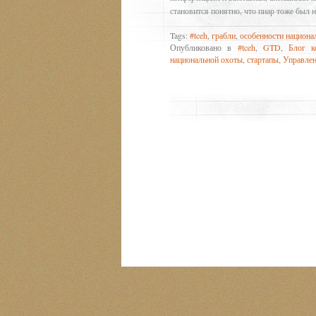
становится понятно, что пиар тоже был н
Tags:
#tceh
,
грабли
,
особенности национа
Опубликовано в
#tceh
,
GTD
,
Блог к
национальной охоты
,
стартапы
,
Управлен