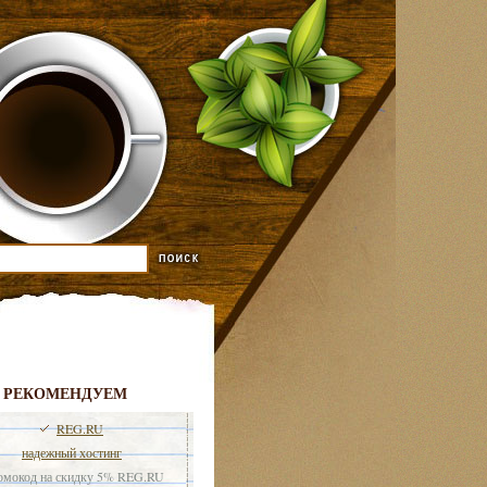
РЕКОМЕНДУЕМ
REG.RU
надежный хостинг
мокод на скидку 5% REG.RU