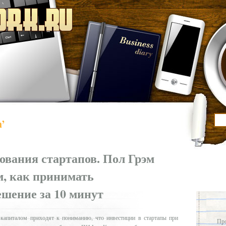
h’
ования стартапов. Пол Грэм
м, как принимать
шение за 10 минут
апиталом приходят к пониманию, что инвестиции в стартапы при
Про