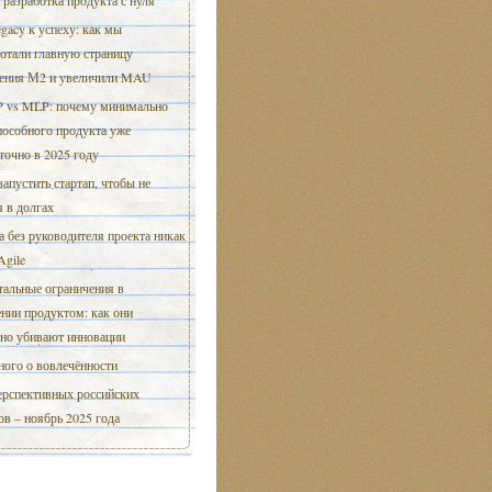
 разработка продукта с нуля
egacy к успеху: как мы
отали главную страницу
ения М2 и увеличили MAU
 vs MLP: почему минимально
пособного продукта уже
точно в 2025 году
запустить стартап, чтобы не
я в долгах
а без руководителя проекта никак
Agile
альные ограничения в
нии продуктом: как они
тно убивают инновации
ого о вовлечённости
ерспективных российских
ов – ноябрь 2025 года