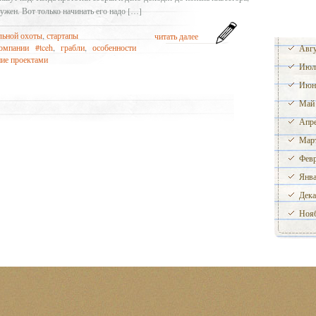
ужен. Вот только начинать его надо […]
льной охоты
,
стартапы
читать далее
омпании #tceh
,
грабли
,
особенности
Авгу
ие проектами
Июл
Июн
Май
Апре
Март
Февр
Янва
Дека
Нояб