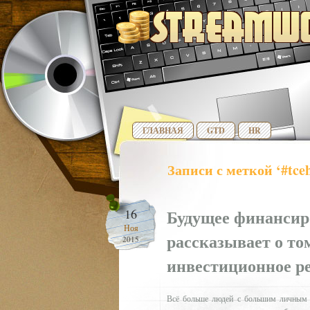
ГЛАВНАЯ
GTD
HR
Записи с меткой ‘#tce
Будущее финансир
16
Ноя
рассказывает о то
2015
инвестиционное ре
Всё больше людей с большим личным к