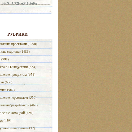
39CC-C72F-6342-560A
РУБРИКИ
вление проектами (3298)
итие стартапа (1481)
(998)
ера в IT-индустрии (854)
вление продуктом (654)
тап (606)
тапы (587)
вление персоналом (550)
вление разработкой (468)
вление командой (450)
ес (439)
урные инвестиции (437)