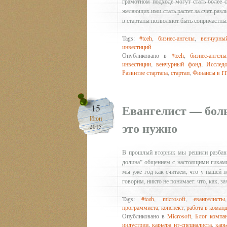
грамотном подходе могут стать более 
желающих ими стать растет за счет раз
в стартапы позволяют быть сопричастны
Tags:
#tceh
,
бизнес-ангелы
,
венчурны
инвестиций
Опубликовано в
#tceh
,
бизнес-ангелы
инвестиции
,
венчурный фонд
,
Исслед
Развитие стартапа
,
стартап
,
Финансы в IT
Евангелист — боль
15
Июн
это нужно
2015
В прошлый вторник мы решили разбави
долина” общением с настоящими гика
мы уже год как считаем, что у нашей 
говорим, никто не понимает: что, как, за
Tags:
#tceh
,
microsoft
,
евангелисты
программиста
,
конспект
,
работа в коман
Опубликовано в
Microsoft
,
Блог компан
индустрии
,
карьера ит-специалиста
,
карь