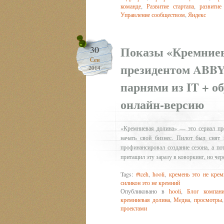
команде
,
Развитие стартапа
,
развитие
Управление сообществом
,
Яндекс
Показы «Кремниев
30
Сен
президентом ABBY
2014
парнями из IT + о
онлайн-версию
«Кремниевая долина» — это сериал пр
начать свой бизнес. Пилот был снят
профинансировал создание сезона, а по
притащил эту заразу в коворкинг, но чер
Tags:
#tceh
,
hooli
,
кремень это не крем
силикон это не кремний
Опубликовано в
hooli
,
Блог компани
кремниевая долина
,
Медиа
,
просмотры
проектами