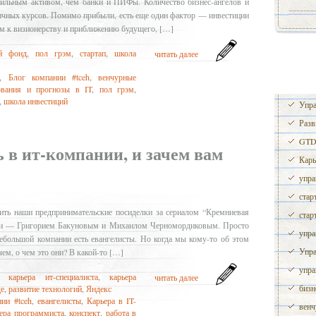
сильным активом, чем банки и ПИФы. Количество бизнес-ангелов и
личных курсов. Помимо прибыли, есть еще один фактор — инвестиции
м к визионерству и приближению будущего, […]
й фонд
,
пол грэм
,
стартап
,
школа
читать далее
,
Блог компании #tceh
,
венчурные
ования и прогнозы в IT
,
пол грэм
,
,
школа инвестиций
Упра
Разв
GTD 
 в ит-компании, и зачем вам
Карь
упра
стар
ть наши предпринимательские посиделки за сериалом “Кремниевая
стар
ми — Григорием Бакуновым и Михаилом Черномордиковым. Просто
упра
небольшой компании есть евангелисты. Но когда мы кому-то об этом
Упра
чем, о чем это они? В какой-то […]
упра
,
карьера ит-специалиста
,
карьера
читать далее
бизн
де
,
развитие технологий
,
Яндекс
ии #tceh
,
евангелисты
,
Карьера в IT-
венч
ера программиста
,
конспект
,
работа в