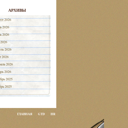
АРХИВЫ
ст 2026
ь 2026
ь 2026
 2026
ль 2026
 2026
аль 2026
рь 2026
брь 2025
рь 2025
ГЛАВНАЯ
GTD
HR