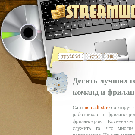
ГЛАВНАЯ
GTD
HR
Десять лучших г
30
Сен
команд и фрилан
2014
Сайт
nomadlist.io
сортирует 
работников и фрилансеро
фрилансеров. Косвенным
служить то, что многи
направления. Но есть и пар