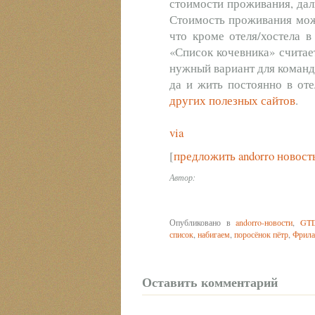
стоимости проживания, даль
Стоимость проживания може
что кроме отеля/хостела в
«Список кочевника» считае
нужный вариант для команд
да и жить постоянно в от
других полезных сайтов
.
via
[
предложить andorro новост
Автор:
Опубликовано в
andorro-новости
,
GT
список
,
набигаем
,
поросёнок пётр
,
Фрила
Оставить комментарий